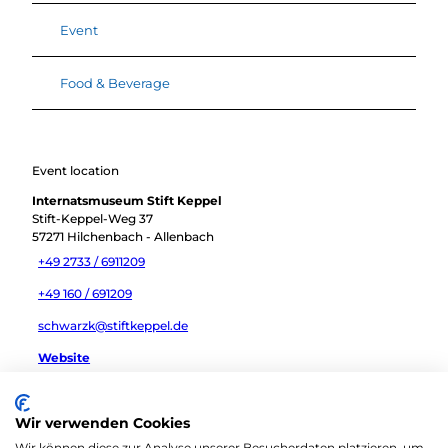
Event
Food & Beverage
Event location
Internatsmuseum Stift Keppel
Stift-Keppel-Weg 37
57271
Hilchenbach
- Allenbach
+49 2733 / 6911209
+49 160 / 691209
schwarzk@stiftkeppel.de
Website
Travel by car
Wir verwenden Cookies
Travel by public transport
Wir können diese zur Analyse unserer Besucherdaten platzieren, um