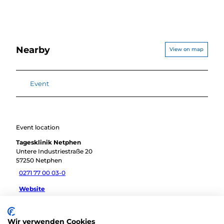
Nearby
View on map
Event
Event location
Tagesklinik Netphen
Untere Industriestraße 20
57250
Netphen
0271 77 00 03-0
Website
Travel by car
Wir verwenden Cookies
Travel by public transport