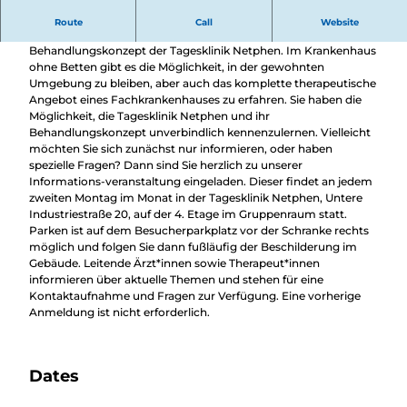
Informationsveranstaltung Tagesklinik Netphen
Route
Call
Website
Morgens in die Klinik - abends nach Hause: das ist das
Behandlungskonzept der Tagesklinik Netphen. Im Krankenhaus
ohne Betten gibt es die Möglichkeit, in der gewohnten
Umgebung zu bleiben, aber auch das komplette therapeutische
Angebot eines Fachkrankenhauses zu erfahren. Sie haben die
Möglichkeit, die Tagesklinik Netphen und ihr
Behandlungskonzept unverbindlich kennenzulernen. Vielleicht
möchten Sie sich zunächst nur informieren, oder haben
spezielle Fragen? Dann sind Sie herzlich zu unserer
Informations-veranstaltung eingeladen. Dieser findet an jedem
zweiten Montag im Monat in der Tagesklinik Netphen, Untere
Industriestraße 20, auf der 4. Etage im Gruppenraum statt.
Parken ist auf dem Besucherparkplatz vor der Schranke rechts
möglich und folgen Sie dann fußläufig der Beschilderung im
Gebäude. Leitende Ärzt*innen sowie Therapeut*innen
informieren über aktuelle Themen und stehen für eine
Kontaktaufnahme und Fragen zur Verfügung. Eine vorherige
Anmeldung ist nicht erforderlich.
Dates