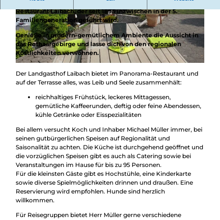
Besuche den wunderschön gelegenen
Landgasthof
Restaurant Laibach
, der seit 1895 inzwischen in der 5.
© Landgasthof Laibach |
CC-BY-SA
© Landgasthof Laibach |
CC-BY-SA
Familiengeneration geführt wird.
Genieße in modern-gemütlichem Ambiente die Aussicht in
das Rothaargebirge und lasse dich von den regionalen
Köstlichkeiten verwöhnen.
© Landgasthof Laibach |
CC-BY-SA
Der Landgasthof Laibach bietet im Panorama-Restaurant und
auf der Terrasse alles, was Leib und Seele zusammenhält:
reichhaltiges Frühstück, leckeres Mittagessen,
gemütliche Kaffeerunden, deftig oder feine Abendessen,
kühle Getränke oder Eisspezialitäten
Bei allem versucht Koch und Inhaber Michael Müller immer, bei
seinen gutbürgerlichen Speisen auf Regionalität und
Saisonalität zu achten. Die Küche ist durchgehend geöffnet und
die vorzüglichen Speisen gibt es auch als Catering sowie bei
Veranstaltungen im Hause für bis zu 95 Personen.
Für die kleinsten Gäste gibt es Hochstühle, eine Kinderkarte
sowie diverse Spielmöglichkeiten drinnen und draußen. Eine
Reservierung wird empfohlen. Hunde sind herzlich
willkommen.
Für Reisegruppen bietet Herr Müller gerne verschiedene