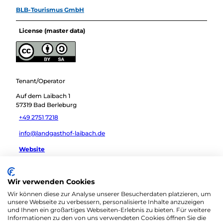
BLB-Tourismus GmbH
License (master data)
Tenant/Operator
Auf dem Laibach 1
57319
Bad Berleburg
+49 2751 7218
info@landgasthof-laibach.de
Website
Travel by car
Wir verwenden Cookies
Travel by public transport
Wir können diese zur Analyse unserer Besucherdaten platzieren, um
Sketch route
unsere Webseite zu verbessern, personalisierte Inhalte anzuzeigen
und Ihnen ein großartiges Webseiten-Erlebnis zu bieten. Für weitere
Informationen zu den von uns verwendeten Cookies öffnen Sie die