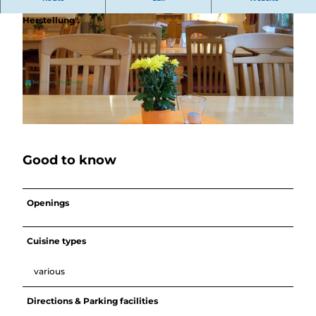
was es heißt: "Hausgemachte Produkte aus eigener
Herstellung".
© BLB-Tourismus GmbH |
CC-BY-SA
© Gesine Gerhard, BLB-Tourismus GmbH |
CC-BY-SA
Good to know
Openings
Cuisine types
various
Directions & Parking facilities