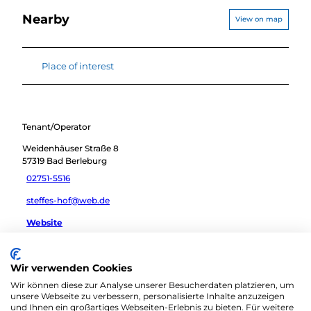
Nearby
View on map
Place of interest
Tenant/Operator
Weidenhäuser Straße 8
57319
Bad Berleburg
02751-5516
steffes-hof@web.de
Website
Travel by car
Wir verwenden Cookies
Travel by public transport
Wir können diese zur Analyse unserer Besucherdaten platzieren, um
Sketch route
unsere Webseite zu verbessern, personalisierte Inhalte anzuzeigen
und Ihnen ein großartiges Webseiten-Erlebnis zu bieten. Für weitere