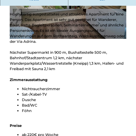
in unmittelbarer Waldnähe.
© Norbert Hofmann, Apartment Blue
© Norbert Hofmann, Apartment Blue
Hochwertig ausgestattetes und attraktives Apartment für eine
Person. Das Apartment ist sehr gut geeignet für Wanderer,
Biker, Reha-Begleitpersonen, Seminarteilnehmer und ähnliche
Personenkreise. Es ist ein idealer Ausgangspunkt für
Wanderungen auf dem Rothaarsteig, Waldskulpturenweg oder
der Via Adrina.
© Norbert Hofmann, Apartment Blue
Nächster Supermarkt in 900 m, Bushaltestelle 500 m,
Bahnhof/Stadtzentrum 1,2 km, nächster
Wanderparkplatz/Wassertretstelle (Kneipp) 1,3 km, Hallen- und
Freibad mit Sauna 2,1 km
Zimmerausstattung
Nichtraucherzimmer
Sat-/Kabel-TV
Dusche
Bad/WC
Föhn
Preise
ab 220€ pro Woche