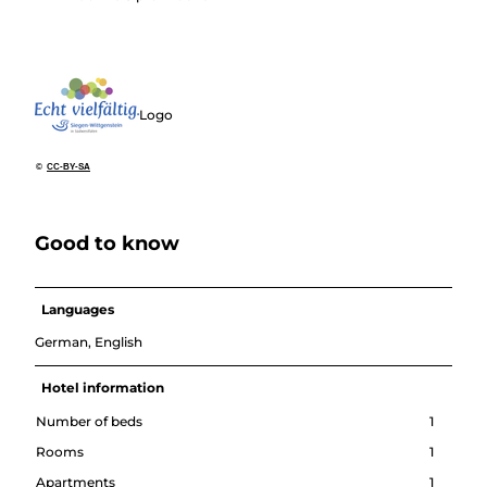
Logo
©
CC-BY-SA
Good to know
Languages
German, English
Hotel information
Number of beds
1
Rooms
1
Apartments
1