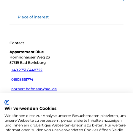
Place of interest
Contact
Appartement Blue
Homrighäuser Weg 23
57319
Bad Berleburg
+49 2751 / 448322
01608561774
norbert.hofmann@aol.de
Travel by car
Wir verwenden Cookies
Travel by public transport
Wir können diese zur Analyse unserer Besucherdaten platzieren, um
Sketch route
unsere Webseite zu verbessern, personalisierte Inhalte anzuzeigen
und Ihnen ein großartiges Webseiten-Erlebnis zu bieten. Für weitere
Informationen zu den von uns verwendeten Cookies öffnen Sie die