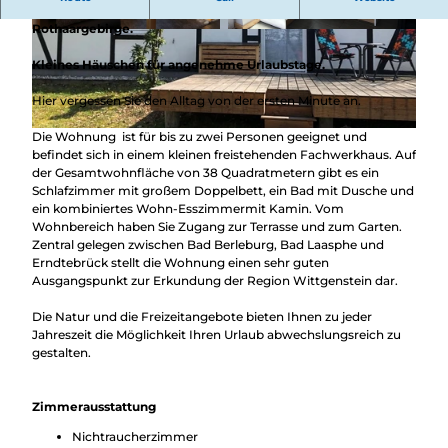
der Ortschaft Rinthe, direkt im Naturpark Sauerland-
Rothaargebirge.
© Lisa Seidel, Ferienwohnung Seidel
© Lisa Seidel, Ferienwohnung Seidel
Kleines Häuschen für angenehme Urlaubstage.
Hier vergessen Sie den Alltag von der ersten Minute an.
Die Wohnung ist für bis zu zwei Personen geeignet und
© Lisa Seidel, Ferienwohnung Seidel
befindet sich in einem kleinen freistehenden Fachwerkhaus. Auf
der Gesamtwohnfläche von 38 Quadratmetern gibt es ein
Schlafzimmer mit großem Doppelbett, ein Bad mit Dusche und
ein kombiniertes Wohn-Esszimmermit Kamin. Vom
Wohnbereich haben Sie Zugang zur Terrasse und zum Garten.
Zentral gelegen zwischen Bad Berleburg, Bad Laasphe und
Erndtebrück stellt die Wohnung einen sehr guten
Ausgangspunkt zur Erkundung der Region Wittgenstein dar.
Die Natur und die Freizeitangebote bieten Ihnen zu jeder
Jahreszeit die Möglichkeit Ihren Urlaub abwechslungsreich zu
gestalten.
Zimmerausstattung
Nichtraucherzimmer