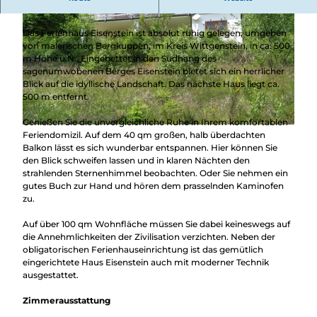
herrlichem Blick auf die idyllische Landschaft.
Das Ferienhaus Eisenstein ist absolut ruhig gelegen, umgeben
von malerischen Bergkuppen, im Kreis Wittgenstein, in ca. 500
m Höhe ü.N.. Eingebettet in den Südhang des
sagenumwobenen Berges Eisenstein bietet sich ein herrlicher
Blick auf die idyllische Landschaft. Das nächste Haus liegt ca.
500 m entfernt.
© Ferienhaus Eisenstein |
CC-BY-SA
Genießen Sie die unvergleichliche Ruhe in Ihrem komfortablen
© Helmut Klumpf, Ferienhaus Eisenstein
Feriendomizil. Auf dem 40 qm großen, halb überdachten
Balkon lässt es sich wunderbar entspannen. Hier können Sie
den Blick schweifen lassen und in klaren Nächten den
strahlenden Sternenhimmel beobachten. Oder Sie nehmen ein
gutes Buch zur Hand und hören dem prasselnden Kaminofen
zu.
Auf über 100 qm Wohnfläche müssen Sie dabei keineswegs auf
die Annehmlichkeiten der Zivilisation verzichten. Neben der
obligatorischen Ferienhauseinrichtung ist das gemütlich
eingerichtete Haus Eisenstein auch mit moderner Technik
ausgestattet.
Zimmerausstattung