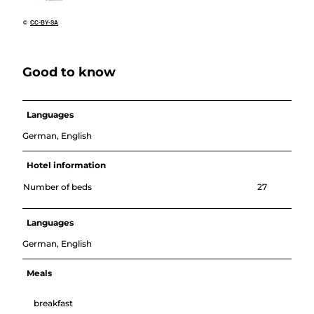
©
CC-BY-SA
Good to know
Languages
German, English
Hotel information
Number of beds
27
Languages
German, English
Meals
breakfast