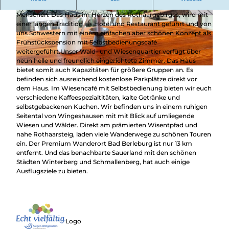
Wiesenquartier. Unser Wohlfühlort für alle naturverbundenen
Menschen. Das Haus im Herzen des Rothaargebirges, wird mit
© Lisa Belz, Forellenhof Wald- und Wiesenquar
© Tina Scheffler, Tina Scheffler
einer langen Tradition als Hotel und Restaurant geführt und von
tier
uns Schwestern mit einem einfachen aber schönen Konzept als
Frühstückspension mit Selbstbedienungscafé
weitergeführt.Unser Wald- und Wiesenquartier verfügt über
neun helle und freundlich eingerichtete Zimmer. Das Haus
bietet somit auch Kapazitäten für größere Gruppen an. Es
© Tina Scheffler, Tina Scheffler
befinden sich ausreichend kostenlose Parkplätze direkt vor
dem Haus. Im Wiesencafé mit Selbstbedienung bieten wir euch
verschiedene Kaffeespezialtitäten, kalte Getränke und
selbstgebackenen Kuchen. Wir befinden uns in einem ruhigen
Seitental von Wingeshausen mit mit Blick auf umliegende
Wiesen und Wälder. Direkt am prämierten Wisentpfad und
nahe Rothaarsteig, laden viele Wanderwege zu schönen Touren
ein. Der Premium Wanderort Bad Berleburg ist nur 13 km
entfernt. Und das benachbarte Sauerland mit den schönen
Städten Winterberg und Schmallenberg, hat auch einige
Ausflugsziele zu bieten.
Logo