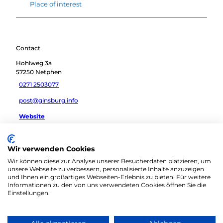
Place of interest
Contact
Hohlweg 3a
57250
Netphen
0271 2503077
post@ginsburg.info
Website
Travel by car
Wir verwenden Cookies
Travel by public transport
Wir können diese zur Analyse unserer Besucherdaten platzieren, um
Sketch route
unsere Webseite zu verbessern, personalisierte Inhalte anzuzeigen
und Ihnen ein großartiges Webseiten-Erlebnis zu bieten. Für weitere
Informationen zu den von uns verwendeten Cookies öffnen Sie die
Einstellungen.