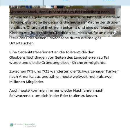
"Kirche der Brüder"
© BLB-Tourismus GmbH |
CC-BY-SA
© BLB-Tourismus GmbH |
CC-BY-SA
Alexander Mack, der aus Schriesheim bei Heidelberg nach
Schwarzenau gekommen war, gründete im Jahr 1708 eine neue
radikal-pietistische Bewegung, die heute als "Kirche der Brüder"
(englisch: Church of Brethren) bekannt und eine der ältesten
Kirchen mit freikirchlicher Tradition ist. Mack taufte an dieser
Stelle der Eder sieben Erwachsene durch dreimaliges
© BLB-Tourismus GmbH |
CC-BY-SA
Untertauchen.
Eine Gedenktafel erinnert an die Toleranz, die den
Glaubensflüchtlingen von Seiten des Landesherren zu Teil
wurde und die die Gründung dieser Kirche ermöglichte.
Zwischen 1719 und 1735 wanderten die "Schwarzenauer Tunker"
nach Amerika aus und zählen heute weltweit mehr als zwei
Millionen Mitglieder.
Auch heute kommen immer wieder Nachfahren nach
Schwarzenau, um sich in der Eder taufen zu lassen.