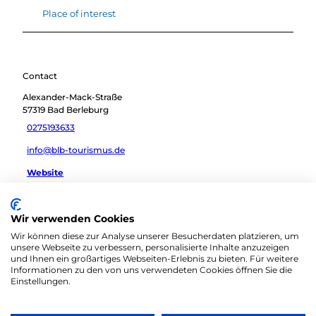
Place of interest
Contact
Alexander-Mack-Straße
57319
Bad Berleburg
0275193633
info@blb-tourismus.de
Website
Travel by car
Wir verwenden Cookies
Travel by public transport
Wir können diese zur Analyse unserer Besucherdaten platzieren, um
Sketch route
unsere Webseite zu verbessern, personalisierte Inhalte anzuzeigen
und Ihnen ein großartiges Webseiten-Erlebnis zu bieten. Für weitere
Informationen zu den von uns verwendeten Cookies öffnen Sie die
Einstellungen.