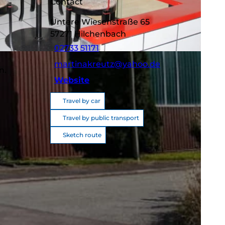
Contact
Untere Wiesenstraße 65
57271
Hilchenbach
02733 51171
SA
martinakreutz@yahoo.de
n.
Website
Travel by car
Travel by public transport
Sketch route