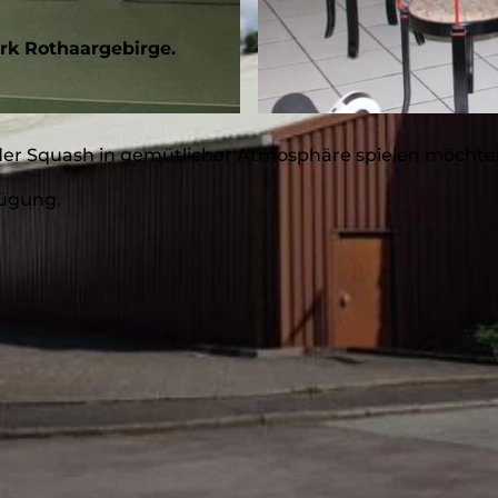
rk Rothaargebirge.
© Martina Wolzenburg, Tennis-u. Squashpark |
CC-BY-
 oder Squash in gemütlicher Atmosphäre spielen möchte
fügung.