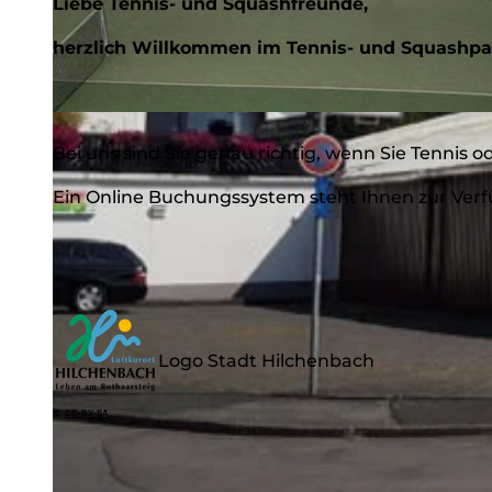
Liebe Tennis- und Squashfreunde,
herzlich Willkommen im Tennis- und Squashpa
© Martina Wolzenburg, Tennis- u. Squashpark Rothaargebirge |
CC-BY-SA
Bei uns sind Sie genau richtig, wenn Sie Tennis
Ein Online Buchungssystem steht Ihnen zur Ver
Logo Stadt Hilchenbach
©
CC-BY-SA