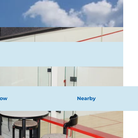
now
Nearby