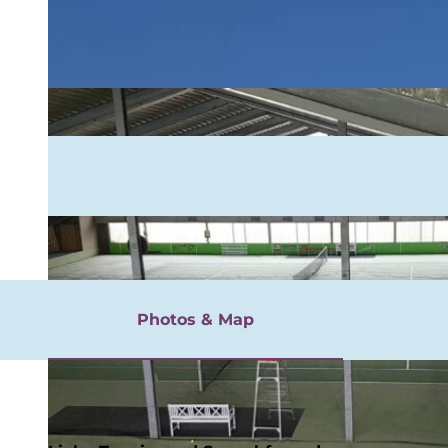
rgnügen
Photos & Map