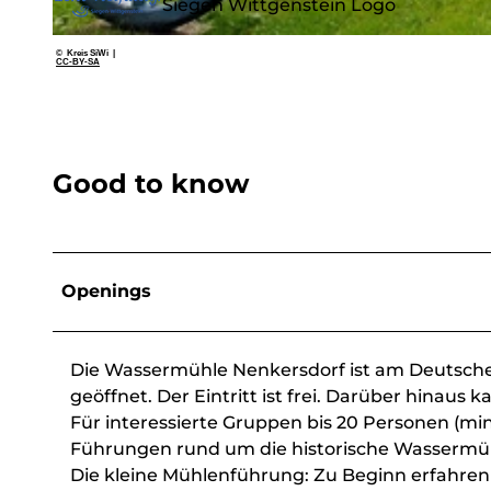
Siegen Wittgenstein Logo
© Friedrich Lück, Stadt Netphen
© Kreis SiWi |
CC-BY-SA
Good to know
Openings
Die Wassermühle Nenkersdorf ist am Deutsche
geöffnet. Der Eintritt ist frei. Darüber hinaus
Für interessierte Gruppen bis 20 Personen (m
Führungen rund um die historische Wassermüh
Die kleine Mühlenführung: Zu Beginn erfahren