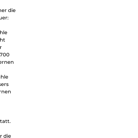
er die
uer:
hle
ht
r
 700
lernen
ühle
sers
ernen
tatt.
 die