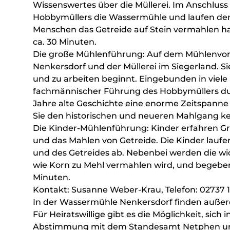
Wissenswertes über die Müllerei. Im Anschlus
Hobbymüllers die Wassermühle und laufen den 
Menschen das Getreide auf Stein vermahlen ha
ca. 30 Minuten.
Die große Mühlenführung: Auf dem Mühlenvorp
Nenkersdorf und der Müllerei im Siegerland. 
und zu arbeiten beginnt. Eingebunden in viel
fachmännischer Führung des Hobbymüllers dur
Jahre alte Geschichte eine enorme Zeitspanne i
Sie den historischen und neueren Mahlgang ke
Die Kinder-Mühlenführung: Kinder erfahren G
und das Mahlen von Getreide. Die Kinder la
und des Getreides ab. Nebenbei werden die wic
wie Korn zu Mehl vermahlen wird, und begeben 
Minuten.
Kontakt: Susanne Weber-Krau, Telefon: 02737 
In der Wassermühle Nenkersdorf finden außerd
Für Heiratswillige gibt es die Möglichkeit, sich
Abstimmung mit dem Standesamt Netphen und 