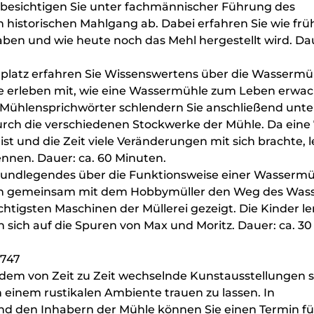
s besichtigen Sie unter fachmännischer Führung des
historischen Mahlgang ab. Dabei erfahren Sie wie früh
ben und wie heute noch das Mehl hergestellt wird. Da
latz erfahren Sie Wissenswertens über die Wassermü
Sie erleben mit, wie eine Wassermühle zum Leben erwac
e Mühlensprichwörter schlendern Sie anschließend unte
ch die verschiedenen Stockwerke der Mühle. Da eine
st und die Zeit viele Veränderungen mit sich brachte, 
nnen. Dauer: ca. 60 Minuten.
rundlegendes über die Funktionsweise einer Wasserm
ufen gemeinsam mit dem Hobbymüller den Weg des Was
htigsten Maschinen der Müllerei gezeigt. Die Kinder l
sich auf die Spuren von Max und Moritz. Dauer: ca. 30
1747
em von Zeit zu Zeit wechselnde Kunstausstellungen s
 in einem rustikalen Ambiente trauen zu lassen. In
den Inhabern der Mühle können Sie einen Termin für