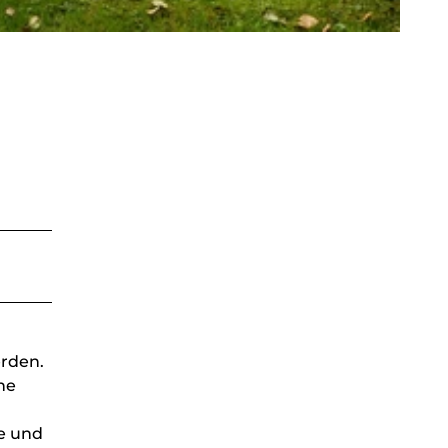
erden.
ne
e und