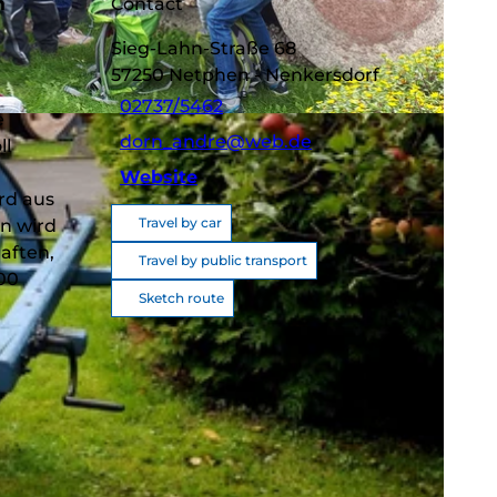
m
Contact
Sieg-Lahn-Straße 68
57250
Netphen
- Nenkersdorf
02737/5462
e
dorn_andre@web.de
ll
Website
rd aus
Travel by car
n wird
aften,
Travel by public transport
700
Sketch route
n