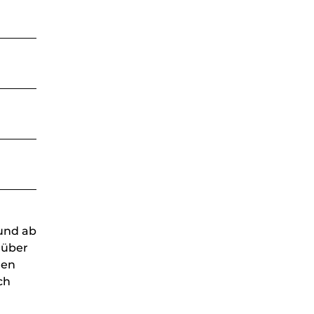
 und ab
 über
gen
ch