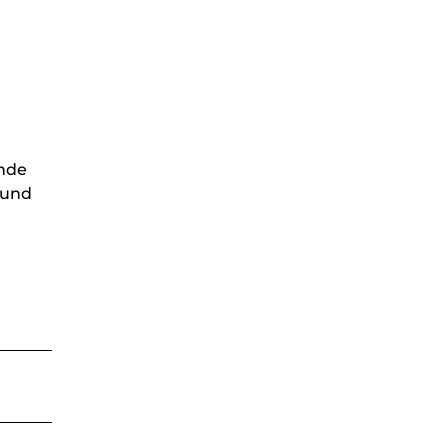
ende
 und