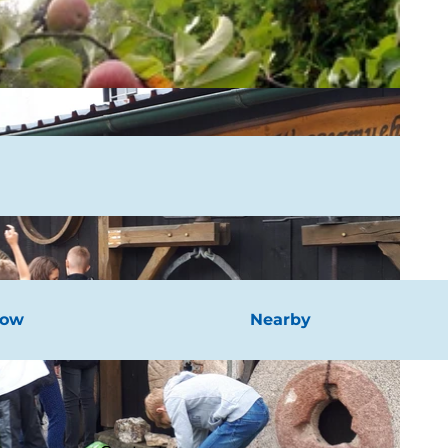
now
Nearby