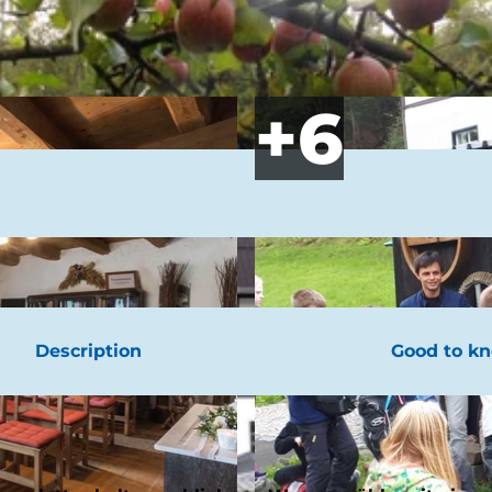
Description
Good to k