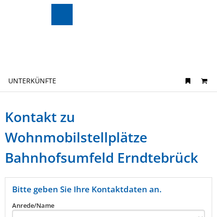
Zur
Merkzettel
Suche
Karte
Wandern
UNTERKÜNFTE
&
Radfahren
Überblick
Wintervergnüg
Kontakt zu
Ausflugsziele
en
Überblick
Wohnmobilstellplätze
Motorradtouren
Veranstaltungen
Veranstaltungskalender
Bahnhofsumfeld Erndtebrück
Buchbare Erlebnisse
Essen
&
Trinken
Bitte geben Sie Ihre Kontaktdaten an.
Überblick
Regional
Anrede/Name
Übernachten
einkaufen