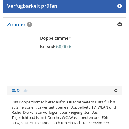
Überblick
Verfügbarkeit prüfen
Camping &
Nachhaltig
Wohnmobil
bei uns
Trekkingplätze
unterwegs
Zimmer
2
Doppelzimmer
60,00 €
heute ab
Details
Das Doppelzimmer bietet auf 15 Quadratmetern Platz für bis
zu 2 Personen. Es verfügt über ein Doppelbett, TV, WLAN und
Radio. Die Fenster verfügen über Fliegengitter. Das
Tageslichtbad ist mit Dusche, WC, Waschbecken und Föhn
ausgestattet. Es handelt sich um ein Nichtraucherzimmer.