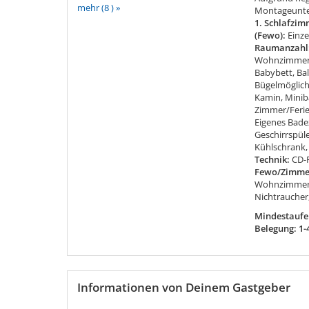
mehr (8 ) »
Montageunte
1. Schlafzim
(Fewo):
Einze
Raumanzahl
Wohnzimmer
Babybett, Ba
Bügelmöglichk
Kamin, Minib
Zimmer/Fer
Eigenes Bade
Geschirrspül
Kühlschrank, 
Technik:
CD-P
Fewo/Zimme
Wohnzimmer: 
Nichtrauche
Mindestaufen
Belegung: 1-
Informationen von Deinem Gastgeber