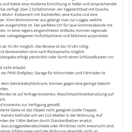
 und bietet eine moderne Einrichtung in heller und ansprechender
ie verfügt über 2 Schlafzimmer, ein Tageslichtbad mit Dusche,
n Wohn- Essbereich mit Kachelofen, eine Küche und eine
er. Vom Wohnzimmer aus gelangt man zur Loggia, welche
en ausgerichtet ist. Der perfekte Ort für laue Sommerabende mit
in. In einer eigens eingerichteten Grillecke, können regionale
n der nahegelegenen Hofschlachterei und Milcherei ausprobiert
t ab 16 Uhr möglich. Die Abreise ist bis 10 Uhr nötig.
nd Abreisezeiten sind nach Rücksprache möglich.
übergabe erfolgt persönlich oder durch einen Schlüsselkasten vor
d nicht erlaubt.
 ein PKW-Stellplatz, Garage für Motorräder und Fahrräder ist
 dem Getränkekühlschrank, können gegen eine geringe Gebühr
rden.
r Kinder ist auf Anfrage kostenlos. Waschmaschinenbenutzung auf
ich.
d kostenlos zur Verfügung gestellt.
erte Gäste ist das Objekt nicht geeignet (steile Treppe).
 Kamins befindet sich ein Co2-Melder in der Wohnung. Auf
den die 1,90m Betten durch Standardbetten ersetzt.
 dass Junggesellenabschiede oder Ähnliches nicht erwünscht sind.
ativer Erfahrungen wird die Wohnung ebenfalls nicht an