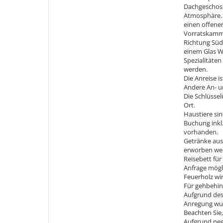
Dachgeschoss
Atmosphäre. S
einen offene
Vorratskamm
Richtung Süd
einem Glas We
Spezialitäte
werden.
Die Anreise is
Andere An- u
Die Schlüssel
Ort.
Haustiere sin
Buchung inkl.
vorhanden.
Getränke aus
erworben we
Reisebett fü
Anfrage mögl
Feuerholz wir
Für gehbehind
Aufgrund des
Anregung wur
Beachten Sie,
Aufgrund neg