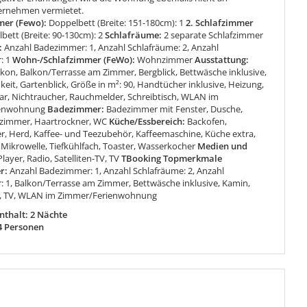
rnehmen vermietet.
mer (Fewo):
Doppelbett (Breite: 151-180cm): 1
2. Schlafzimmer
lbett (Breite: 90-130cm): 2
Schlafräume:
2 separate Schlafzimmer
:
Anzahl Badezimmer: 1, Anzahl Schlafräume: 2, Anzahl
: 1
Wohn-/Schlafzimmer (FeWo):
Wohnzimmer
Ausstattung:
lkon, Balkon/Terrasse am Zimmer, Bergblick, Bettwäsche inklusive,
eit, Gartenblick, Größe in m²: 90, Handtücher inklusive, Heizung,
ar, Nichtraucher, Rauchmelder, Schreibtisch, WLAN im
ienwohnung
Badezimmer:
Badezimmer mit Fenster, Dusche,
zimmer, Haartrockner, WC
Küche/Essbereich:
Backofen,
er, Herd, Kaffee- und Teezubehör, Kaffeemaschine, Küche extra,
Mikrowelle, Tiefkühlfach, Toaster, Wasserkocher
Medien und
layer, Radio, Satelliten-TV, TV
TBooking Topmerkmale
r:
Anzahl Badezimmer: 1, Anzahl Schlafräume: 2, Anzahl
1, Balkon/Terrasse am Zimmer, Bettwäsche inklusive, Kamin,
r, TV, WLAN im Zimmer/Ferienwohnung
thalt: 2 Nächte
4 Personen