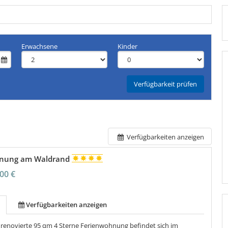
taltungen
ungskalender
rlebnisse
Erwachsene
Kinder
Verfügbarkeit prüfen
chten
tig
l
Verfügbarkeiten anzeigen
ätze
egs
hnung am Waldrand
00 €
Verfügbarkeiten anzeigen
 renovierte 95 qm 4 Sterne Ferienwohnung befindet sich im