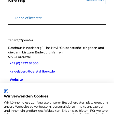
Nearby
View on map
Place of interest
Tenant/Operator
Rasthaus Kindelsberg 1 - ins Navi "Grubenstraße" eingeben und
die dann bis zum Ende durchfahren
57223
Kreuztal
+49 (0) 2732 82500
kindelsberg@derstahlberg.de
Website
Travel by car
Wir verwenden Cookies
Travel by public transport
Wir können diese zur Analyse unserer Besucherdaten platzieren, um
Sketch route
unsere Webseite zu verbessern, personalisierte Inhalte anzuzeigen
und Ihnen ein großartiges Webseiten-Erlebnis zu bieten. Für weitere