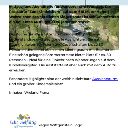
Ein respektables Gästehaus mit einer umfangreichen
Mittags- und Abendkarte für Wanderer und Touristen. Die
Raststätte "Zum Kindelsberg" auf dem 618 Meter Hohen
Wahzeichen des nördlichen Siegerlandes ist seit Jahrzehnten
ein beliebtes Ausflugsziel zu jeder Jahreszeit.
Die Küche der Raststätte "Zum Kindelsberg" hat eine
bodenständige und traditionelle Ausrichtung. Sie hat
© kindelsberg.de
Räumlichkeiten für Feiern und Gesellschaften bis zu 80
Personen und bietet auch einen Meetingraum mit Beamer an.
© kindelsberg.de |
CC-BY
Eine schön gelegene Sommerterrasse bietet Platz für ca. 50
Personen - ideal für eine Einkehr nach Wanderungen auf dem
Kindelsbergpfad. Die Raststätte ist aber auch mit dem Auto zu
erreichen.
Besondere Highlights sind der weithin sichtbare
Aussichtsturm
und ein großer Kinderspielplatz.
Inhaber: Wieland Franz
Siegen Wittgenstein Logo