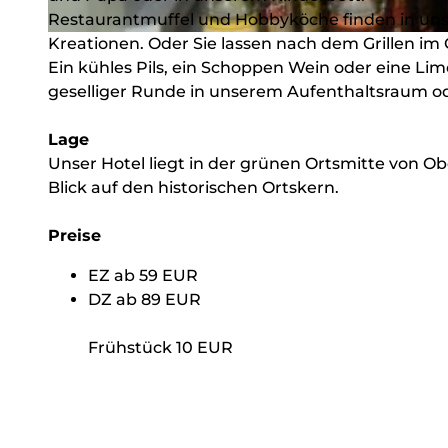
Restaurantmuffel und Hobbyköche finden in unse
Kreationen. Oder Sie lassen nach dem Grillen im
© Udo Schwarz, Udo Schwarz
Ein kühles Pils, ein Schoppen Wein oder eine L
geselliger Runde in unserem Aufenthaltsraum ode
Lage
Unser Hotel liegt in der grünen Ortsmitte von O
Blick auf den historischen Ortskern.
Preise
EZ ab 59 EUR
DZ ab 89 EUR
Frühstück 10 EUR