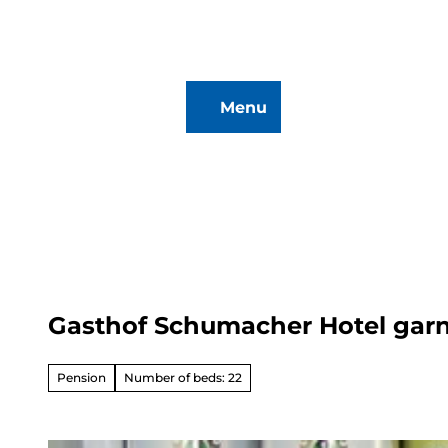
T
o
c
o
Menu
n
To
Search
t
map
e
n
t
Gasthof Schumacher Hotel garn
Hiking
&
Biking
Pension
Number of beds: 22
All topics
Winterve