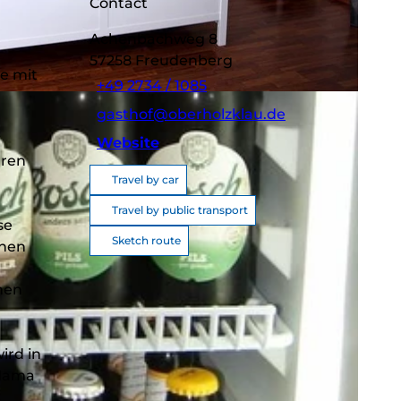
Contact
Achenbachweg 8
57258
Freudenberg
e mit
+49 2734 / 1085
gasthof@oberholzklau.de
Website
hren
Travel by car
Travel by public transport
se
Sketch route
nnen
nen
ird in
 Mama