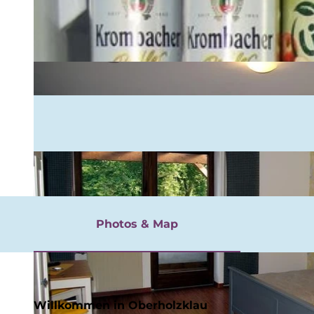
rgnügen
Photos & Map
Willkommen in Oberholzklau