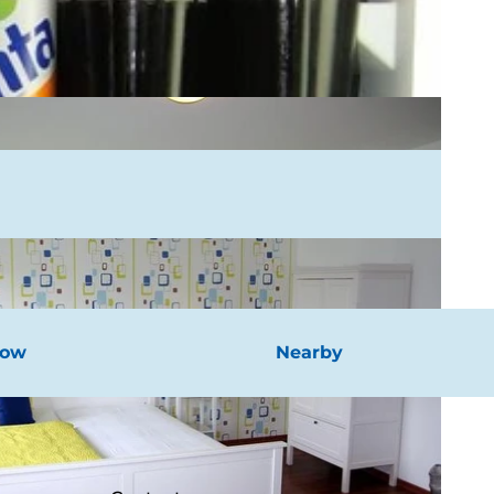
now
Nearby