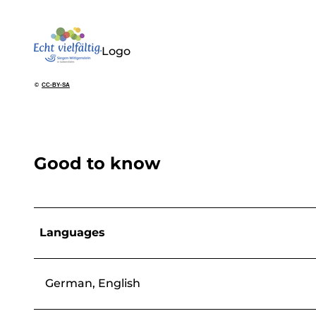
Logo
©
CC-BY-SA
Good to know
Languages
German, English