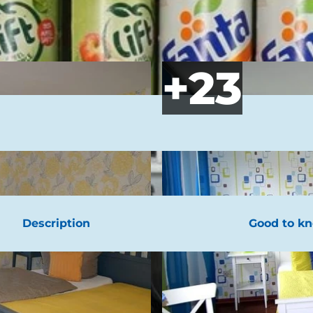
Description
Good to k