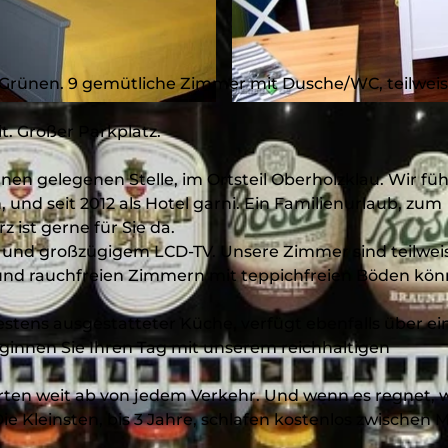
m Grünen. 9 gemütliche Zimmer mit Dusche/WC, teilweis
© Udo Schwarz, Udo Schwarz
t. Großer Parkplatz.
rünen gelegenen Stelle, im Ortsteil Oberholzklau. Wir fü
, und seit 2012 als Hotel garni. Ein Familienurlaub, zum
 ist gerne für Sie da.
 und großzügigem LCD-TV. Unsere Zimmer sind teilwei
 und rauchfreien Zimmern mit teppichfreien Böden kö
tens ausgestatteter Küche, verfügt ebenfalls über ei
ginnen Sie Ihren Tag mit unserem reichhaltigen
arten weit ab von jedem Verkehr. Und wenn es regnet, w
e Kleinsten, bis 3 Jahre, schlafen kostenlos zwischen