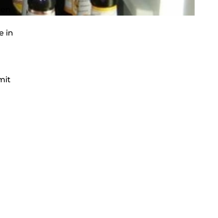
nen
e in
mit