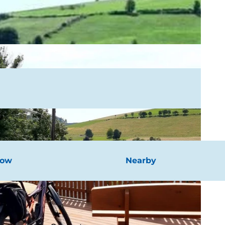
now
Nearby