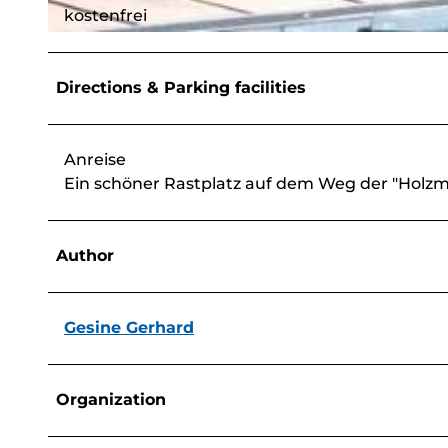
kostenfrei
© Gesine Gerhard, BLB-Tourismus GmbH |
CC-BY-SA
Directions & Parking facilities
Anreise
Ein schöner Rastplatz auf dem Weg der "Holzm
Author
Gesine Gerhard
Organization