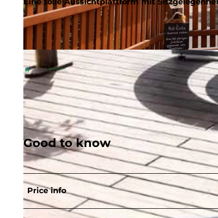
Eine tolle Aussichtplattform mit Sitzgelegenhei
© Gesine Gerhard, BLB-Tourismus GmbH |
CC-BY-SA
Good to know
Price info