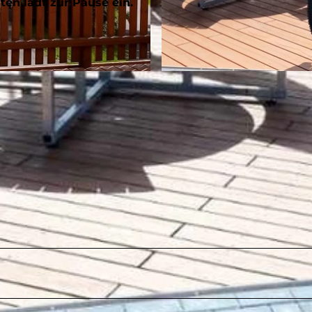
ten lädt zur Pause ein.
© Gesine Gerhard, BLB-Tourismus GmbH |
CC-BY-SA