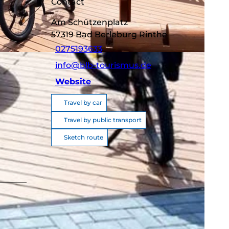
Contact
Am Schützenplatz
57319
Bad Berleburg Rinthe
0275193633
info@blb-tourismus.de
Website
Travel by car
Travel by public transport
Sketch route