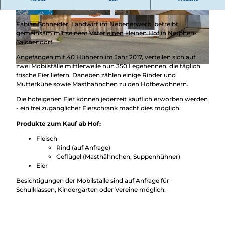
Eier aus Freilandhaltung von glücklichen Hühnern.
© Achim Meurer, REACT-EU / Kreis Siegen-Wit
© Achim Meurer, REACT-EU / Kreis Siegen-Wit
Fabian Schneider, Landwirt im Nebenerwerb, betreibt
tgenstein |
CC-BY-SA
tgenstein |
CC-BY-SA
gemeinsam mit seinem Vater einen kleinen Hof in Netphen-
Salchendorf.
Angefangen mit 40 Hühnern im Jahr 2017, verteilen sich auf
zwei Mobilställe mittlerweile nun 350 Legehennen, die täglich
© Achim Meurer, REACT-EU / Kreis Siegen-Wittgenstein |
CC-BY-SA
frische Eier liefern. Daneben zählen einige Rinder und
Mutterkühe sowie Masthähnchen zu den Hofbewohnern.
Die hofeigenen Eier können jederzeit käuflich erworben werden
- ein frei zugänglicher Eierschrank macht dies möglich.
Produkte zum Kauf ab Hof:
Fleisch
Rind (auf Anfrage)
Geflügel (Masthähnchen, Suppenhühner)
Eier
Besichtigungen der Mobilställe sind auf Anfrage für
Schulklassen, Kindergärten oder Vereine möglich.