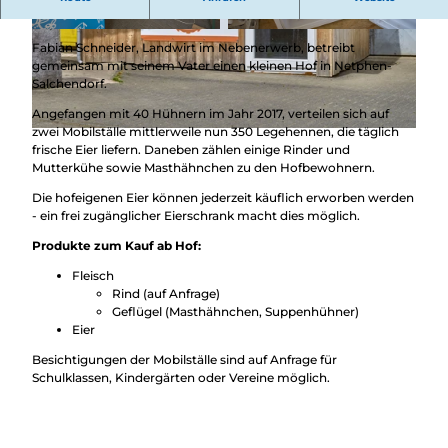
Überblick
Eier aus Freilandhaltung von glücklichen Hühnern.
Camping &
Nachhaltig
Wohnmobil
© Achim Meurer, REACT-EU / Kreis Siegen-Wit
© Achim Meurer, REACT-EU / Kreis Siegen-Wit
Fabian Schneider, Landwirt im Nebenerwerb, betreibt
tgenstein |
CC-BY-SA
tgenstein |
CC-BY-SA
bei uns
Trekkingplätze
gemeinsam mit seinem Vater einen kleinen Hof in Netphen-
unterwegs
Salchendorf.
Angefangen mit 40 Hühnern im Jahr 2017, verteilen sich auf
zwei Mobilställe mittlerweile nun 350 Legehennen, die täglich
© Achim Meurer, REACT-EU / Kreis Siegen-Wittgenstein |
CC-BY-SA
frische Eier liefern. Daneben zählen einige Rinder und
Mutterkühe sowie Masthähnchen zu den Hofbewohnern.
Die hofeigenen Eier können jederzeit käuflich erworben werden
- ein frei zugänglicher Eierschrank macht dies möglich.
Produkte zum Kauf ab Hof:
Fleisch
Rind (auf Anfrage)
Geflügel (Masthähnchen, Suppenhühner)
Eier
Besichtigungen der Mobilställe sind auf Anfrage für
Schulklassen, Kindergärten oder Vereine möglich.