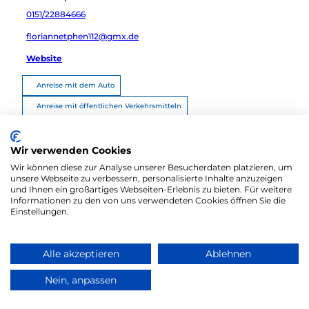
0151/22884666
floriannetphen112@gmx.de
Website
Anreise mit dem Auto
Anreise mit öffentlichen Verkehrsmitteln
Route planen
Wir verwenden Cookies
Wir können diese zur Analyse unserer Besucherdaten platzieren, um
unsere Webseite zu verbessern, personalisierte Inhalte anzuzeigen
und Ihnen ein großartiges Webseiten-Erlebnis zu bieten. Für weitere
Informationen zu den von uns verwendeten Cookies öffnen Sie die
Einstellungen.
Alle akzeptieren
Ablehnen
Zum Partnerbereich
Barrierefreiheitserklärung
Kontakt
Nein, anpassen
Impressum
Datenschutz