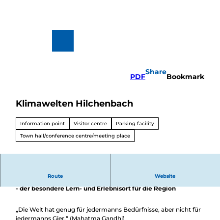
T
o
c
o
n
To
Search
t
map
e
n
Share
t
PDF
Bookmark
Klimawelten Hilchenbach
Hiking
&
Biking
Information point
Visitor centre
Parking facility
All topics
Town hall/conference centre/meeting place
Winterve
rgnügen
Route
Website
Bildungsstätte "KlimaWelten Hilchenbach" für Südwestfalen
- der besondere Lern- und Erlebnisort für die Region
„Die Welt hat genug für jedermanns Bedürfnisse, aber nicht für
jedermanns Gier.“ (Mahatma Gandhi)