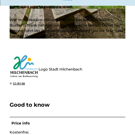
Ein lauschiges Plätzchen, das mit wunderbarer Ausicht über
Vormwald zum Verweilen einlädt.
© Achim Meurer, REACT-EU / Kreis Siegen-Wit
© Achim Meurer, REACT-EU / Kreis Siegen-Wit
tgenstein |
CC-BY-SA
tgenstein |
CC-BY-SA
Wer möchte kann sich eines der Bücher aus dem kleinen
Bücherschrank nehmen und zum Lesen ausleihen. Direkt hier
entlang führt der Rothaarsteig-Zugangsweg und die Tour rund
um den Steimel.
© Achim Meurer, REACT-EU / Kreis Siegen-Wittgenstein |
CC-BY-SA
Logo Stadt Hilchenbach
©
CC-BY-SA
Good to know
Price info
Kostenfrei.