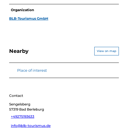
Organization
BLB-Tourismus GmbH
Nearby
View on map
Place of interest
Contact
Sengelsberg
57319
Bad Berleburg
+49275193633
info@blb-tourismus.de