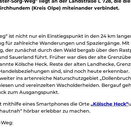
er-Sorg-Weg" liegt an der Landstraße L 728, die die
irchhundem (Kreis Olpe) miteinander verbindet.
“ ist nicht nur ein Einstiegspunkt in den 24 km lange
ng für zahlreiche Wanderungen und Spaziergänge. Mi
, der zunächst durch den Wald bergab über den Rast
und Sauerland führt. Früher war dies der alte Grenzüb
annte Kölsche Heck. Reste der alten Landhecke, Grenz
 Handelsbeziehungen sind, sind noch heute erkennbar.
eiter ins artenreiche Naturschutzgebiet „Dollenbruc
wiesen und vereinzelten Wacholderheiden. Bergauf geh
rück zum Ausgangspunkt.
 mithilfe eines Smartphones die Orte
„Kölsche Heck“
 hautnah“ hörbar erlebbar zu machen.
-Weg: