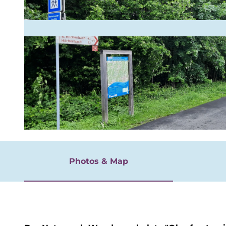
rgnügen
© Naturpark Sauerland Rothaargebirge e.V. |
CC-BY-SA
Photos & Map