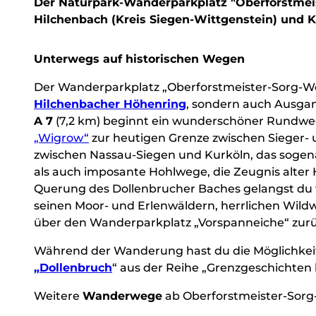
Der Naturpark-Wanderparkplatz "Oberforstmeist
Hilchenbach (Kreis Siegen-Wittgenstein) und K
Unterwegs auf historischen Wegen
Der Wanderparkplatz „Oberforstmeister-Sorg-Weg
Hilchenbacher Höhenring
, sondern auch Ausga
A 7
(7,2 km) beginnt ein wunderschöner Rundweg
„Wigrow“
zur heutigen Grenze zwischen Sieger- 
zwischen Nassau-Siegen und Kurköln, das sogen
als auch imposante Hohlwege, die Zeugnis alter
Querung des Dollenbrucher Baches gelangst du w
seinen Moor- und Erlenwäldern, herrlichen Wild
über den Wanderparkplatz „Vorspanneiche“ zu
Während der Wanderung hast du die Möglichkeit
„Dollenbruch
“ aus der Reihe „Grenzgeschichten
Weitere
Wanderwege
ab Oberforstmeister-Sorg