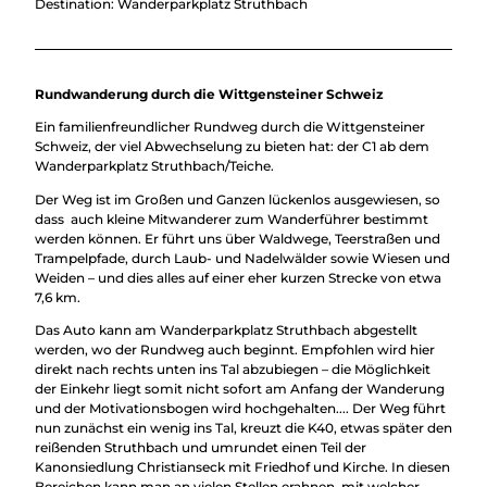
Destination: Wanderparkplatz Struthbach
Rundwanderung durch die Wittgensteiner Schweiz
Ein familienfreundlicher Rundweg durch die Wittgensteiner
Schweiz, der viel Abwechselung zu bieten hat: der C1 ab dem
Wanderparkplatz Struthbach/Teiche.
Der Weg ist im Großen und Ganzen lückenlos ausgewiesen, so
dass auch kleine Mitwanderer zum Wanderführer bestimmt
werden können. Er führt uns über Waldwege, Teerstraßen und
Trampelpfade, durch Laub- und Nadelwälder sowie Wiesen und
Weiden – und dies alles auf einer eher kurzen Strecke von etwa
7,6 km.
Das Auto kann am Wanderparkplatz Struthbach abgestellt
werden, wo der Rundweg auch beginnt. Empfohlen wird hier
direkt nach rechts unten ins Tal abzubiegen – die Möglichkeit
der Einkehr liegt somit nicht sofort am Anfang der Wanderung
und der Motivationsbogen wird hochgehalten.... Der Weg führt
nun zunächst ein wenig ins Tal, kreuzt die K40, etwas später den
reißenden Struthbach und umrundet einen Teil der
Kanonsiedlung Christianseck mit Friedhof und Kirche. In diesen
Bereichen kann man an vielen Stellen erahnen, mit welcher