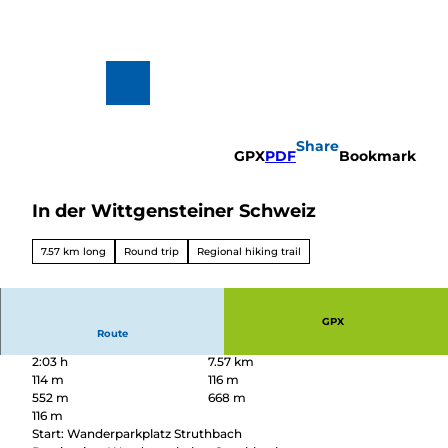
T
o
c
o
n
To
Search
t
map
e
n
Share
t
GPX
PDF
Bookmark
In der Wittgensteiner Schweiz
Hiking
&
Biking
7.57 km long
Round trip
Regional hiking trail
All topics
Winterve
rgnügen
GPX
Route
2:03 h
7.57 km
114 m
116 m
552 m
668 m
116 m
Start: Wanderparkplatz Struthbach