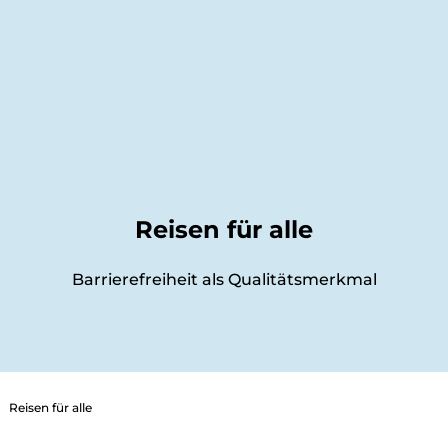
Reisen für alle
Barrierefreiheit als Qualitätsmerkmal
rn
ren
gnüg
sziele
Reisen für alle
uren