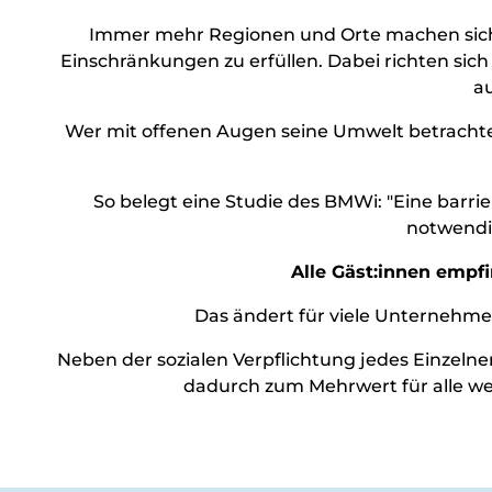
Verans
Immer mehr Regionen und Orte machen sich
Veranstalt
Einschränkungen zu erfüllen. Dabei richten sic
Buchbare E
Essen
a
&
Wer mit offenen Augen seine Umwelt betrachtet
Trinken
Überblick
Regional
So belegt eine Studie des BMWi: "Eine barrie
Überna
einkaufen
notwendig
Überblick
Camping &
Alle Gäst:innen empf
Nachhal
Wohnmobi
bei uns
Das ändert für viele Unternehmer,
Trekkingpl
unterw
Neben der sozialen Verpflichtung jedes Einzel
dadurch zum Mehrwert für alle we