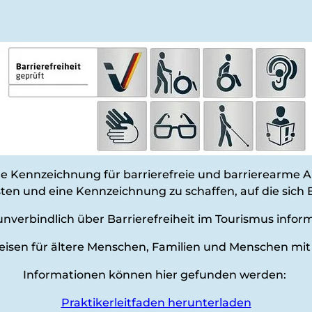
unter Markierungen für Gehbehinderung, Rollstuhlnutzung, Hör- und Sehbehinderung. Die Piktogramme sind in einem Raster aus sieben grauen Kästchen angeordnet. Links daneben steht der Text „ZERTIFIZIERTE BARRIEREFREIHEIT“, was auf eine offizielle Prüfung oder Auszeichnung hinweist.
che Kennzeichnung für barrierefreie und barrierearme 
n und eine Kennzeichnung zu schaffen, auf die sich B
unverbindlich über Barrierefreiheit im Tourismus infor
 Reisen für ältere Menschen, Familien und Menschen mit
Informationen können hier gefunden werden:
Praktikerleitfaden herunterladen