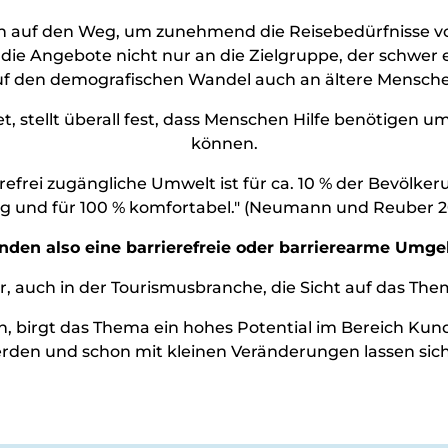
taltungen
 auf den Weg, um zunehmend die Reisebedürfnisse von
ungskalender
h die Angebote nicht nur an die Zielgruppe, der schwer
rlebnisse
uf den demografischen Wandel auch an ältere Mensche
, stellt überall fest, dass Menschen Hilfe benötigen 
können.
refrei zugängliche Umwelt ist für ca. 10 % der Bevölker
chten
 und für 100 % komfortabel." (Neumann und Reuber 20
inden also eine barrierefreie oder barrierearme Umge
tig
l
 auch in der Tourismusbranche, die Sicht auf das Thema
ätze
egs
nen, birgt das Thema ein hohes Potential im Bereich 
rden und schon mit kleinen Veränderungen lassen sic