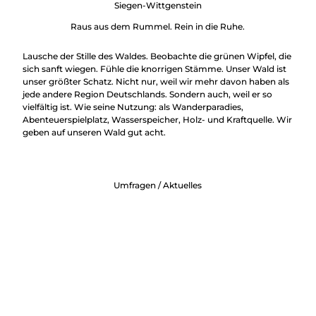
Überblick
Siegen-Wittgenstein
Camping &
Nachhaltig
Raus aus dem Rummel. Rein in die Ruhe.
Wohnmobil
bei uns
Trekkingplätze
unterwegs
Lausche der Stille des Waldes. Beobachte die grünen Wipfel, die
sich sanft wiegen. Fühle die knorrigen Stämme. Unser Wald ist
unser größter Schatz. Nicht nur, weil wir mehr davon haben als
jede andere Region Deutschlands. Sondern auch, weil er so
vielfältig ist. Wie seine Nutzung: als Wanderparadies,
Abenteuerspielplatz, Wasserspeicher, Holz- und Kraftquelle. Wir
geben auf unseren Wald gut acht.
Umfragen / Aktuelles