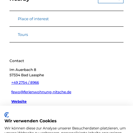
Place of interest
Tours
Contact
Im Auerbach 8
57334
Bad Laasphe
+49 2754 / 8966
fewo@ferienwohnung-nitsche.de
Website
Travel by car
Wir verwenden Cookies
Travel by public transport
Wir können diese zur Analyse unserer Besucherdaten platzieren, um
Sketch route
unsere Webseite zu verbessern, personalisierte Inhalte anzuzeigen