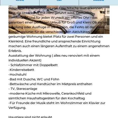
ruhiger Waldrandlage. Die geschmackvoll eingerichtete und
dekorierte Ferienwohnung von Frau Nitsche lässt erkennen,
© Ingrid Nitsche
© Ingrid Nitsche
dass die Unterkunft mit Herz geführt wird. Gemütlich,
komfortabel und für jeden Wunsch ein offenes Ohr - das
garantiert einen perfekten Urlaub für Groß und Klein! Ob aktive
Erholung oder Ausflüge in die Region, die FeWo ist der ideale
Ausgangspunkt für die verschiedensten Aktivitäten. Diese
geräumige Wohnung bietet Platz für zwei Personen und ein
© Ingrid Nitsche
Kleinkind. Eine freundliche und ansprechende Einrichtung
machen auch einen längeren Aufenthalt zu einem angenehmen
Erlebnis.
Ausstattung der Wohnung ( alles neu renoviert mit einem
individuellen Akzent)
- Schlafzimmer mit Doppelbett
-Kinderreisebett
-Hochstuhl
-Bad mit Dusche, WC und Föhn
-Bettwäsche und Handtücher im Mietpreis enthalten
- TV, Stereoanlage
-moderne Küche mit Mikrowelle, Cerankochfeld und
sämtlichen Haushaltsgeräten für den Kochalltag
-Für Freunde der Musik steht im Wohnzimmer ein Klavier zur
Verfügung.
Haustiere sind nicht erlaubt.