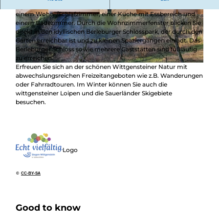
und frisch renovierte Wohnung für zwei Personen besteht aus
einem Wohn-/Schlafzimmer, einer Küche mit Essbereich und
einem Badezimmer. Durch die Wohnzimmerfenster blicken Sie
direkt in den idyllischen Berleburger Schlosspark, der durch den
Garten erreichbar ist und zu kleinen Spaziergängen einlädt. Das
Berleburger Schloss sowie mehrere Gaststätten sind fußläufig
zu erreichen.
Erfreuen Sie sich an der schönen Wittgensteiner Natur mit
© Katja Herling, Ferienwohnung Parkblick
abwechslungsreichen Freizeitangeboten wie z.B. Wanderungen
oder Fahrradtouren. Im Winter können Sie auch die
wittgensteiner Loipen und die Sauerländer Skigebiete
besuchen.
Logo
©
CC-BY-SA
Good to know