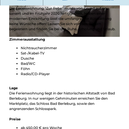
Berleburg
Die Ferienwohnung "Zur Rebe" wurde von Grund auf neu
© Rainer Trapp, Ferienwohnung Trapp
© Rainer Trapp, Ferienwohnung Trapp
saniert und im Frühjahr 2020 fertiggestellt. Neben einer
modernen Einrichtung lässt die umfangreiche Ausstattung
keine Wünsche offen! Lassen Sie sich von den Bildern
begeistern und finden Sie bei uns Ruhe, Erholung und Urlaub.
Zimmerausstattung
© Rainer Trapp, Ferienwohnung Trapp
Nichtraucherzimmer
Sat-/Kabel-TV
Dusche
Bad/WC
Föhn
Radio/CD-Player
Lage
Die Ferienwohnung liegt in der historischen Altstadt von Bad
Berleburg. In nur wenigen Gehminuten erreichen Sie den
Marktplatz, das Schloss Bad Berleburg, sowie den
angrenzenden Schlosspark.
Preise
ab 450,00 € pro Woche