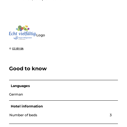
Logo
©
CC-BY-SA
Good to know
Languages
German
Hotel information
Number of beds
3