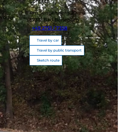
Contact
Von
Am Sengelsberg 20
n oder
57319
Bad Berleburg
+49 2751 / 7358
n
Travel by car
Travel by public transport
Sketch route