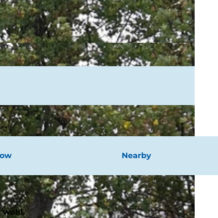
now
Nearby
 wohl.