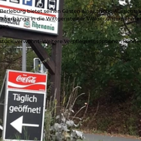
erleburg bietet seinen Gästen eine schöne Aussicht. 
ziergänge in die Wittgensteiner Wälder unternehme
gen.
stück verwöhnt. Weitere Verpflegungsoptionen könne