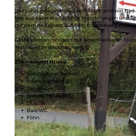
Das ruhig gelegene Haus am Stadtrand von Bad B
hier aus kann man schöne Wanderungen und Spa
mit dem Rad direkt auf dem Ederradweg einstei
Gäste werden morgens mit einem leckeren Früh
individuell besprochen werden.
Zimmerausstattung
Nichtraucherzimmer
Internetanschluss
Sat-/Kabel-TV
Balkon/Terrasse
Dusche
Bad/WC
Föhn