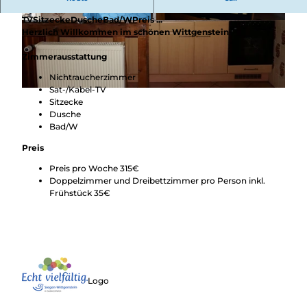
Zimmerausstattung NichtraucherzimmerSat-/Kabel-
TVSitzeckeDuscheBad/WPreis ...
© Angelika Gerhardt, Pension Angelika Gerhard
© Angelika Gerhardt, Pension Angelika Gerhard
Herzlich Willkommen im schönen Wittgenstein
t
t
Zimmerausstattung
Nichtraucherzimmer
Sat-/Kabel-TV
© Angelika Gerhardt, Pension Angelika Gerhardt
Sitzecke
Dusche
Bad/W
Preis
Preis pro Woche 315€
Doppelzimmer und Dreibettzimmer pro Person inkl.
Frühstück 35€
Logo