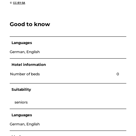
©
CC-BY-SA
Good to know
Languages
German, English
Hotel information
Number of beds
0
Suitability
seniors
Languages
German, English