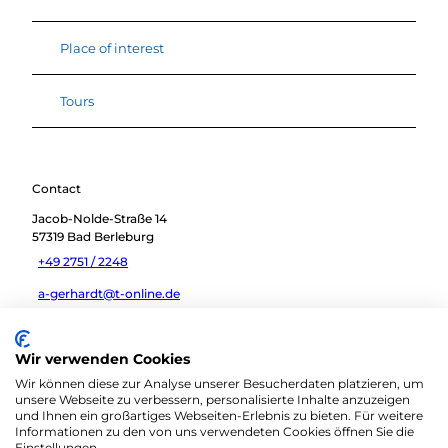
Place of interest
Tours
Contact
Jacob-Nolde-Straße 14
57319
Bad Berleburg
+49 2751 / 2248
a-gerhardt@t-online.de
Travel by car
Wir verwenden Cookies
Travel by public transport
Wir können diese zur Analyse unserer Besucherdaten platzieren, um
Sketch route
unsere Webseite zu verbessern, personalisierte Inhalte anzuzeigen
und Ihnen ein großartiges Webseiten-Erlebnis zu bieten. Für weitere
Informationen zu den von uns verwendeten Cookies öffnen Sie die
Einstellungen.