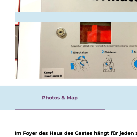
rgnügen
© TKS Bad Laasphe GmbH, Petra Markus |
CC-BY-SA
Photos & Map
Im Foyer des Haus des Gastes hängt für jeden zu