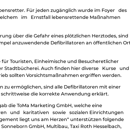
Lebensretter. Für jeden zugänglich wurde im Foyer de
t welchem im Ernstfall lebensrettende Maßnahmen
ng über die Gefahr eines plötzlichen Herztodes, sind
impel anzuwendende Defibrillatoren an öffentlichen Or
le für Touristen, Einheimische und Besucheretlicher
 Stadtbücherei. Auch finden hier diverse Kurse un
eb sollten Vorsichtsmaßnahmen ergriffen werden.
u ermöglichen, sind alle Defibrillatoren mit einer
schrittweise die korrekte Anwendung erklärt.
s gab die ToMa Marketing GmbH, welche eine
n und karitativen sowie sozialen Einrichtungen
agement liegt uns am Herzen“ unterstützen folgende
er Sonneborn GmbH, Multibau, Taxi Roth Hesselbach,