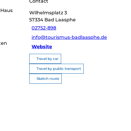
Contact
s Haus
Wilhelmsplatz 3
57334
Bad Laasphe
02752-898
info@tourismus-badlaasphe.de
ten
Website
Travel by car
d
Travel by public transport
Sketch route