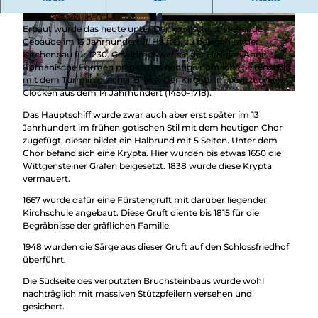
Jahrhundert.
© Petra Markus, TKS Bad Laasphe GmbH |
© Bad Laasphe
Erbaut wurde das heute unter Denkmalschutz stehende
CC-BY-SA
Gebäude im 13 Jahrhundert (1. Hälfte), zu belegen ist der
Kirchenbau für 1230. Gewidmet war sie der Heiligen Anna.
Romanische Formen prägen das heutige nördliche Seitenschiff
mit dem Turm in gleicher Breite. Der Kirchturm besitzt drei
Glocken aus dem 14 Jahrhundert (1450-1718).
© Petra Markus, TKS Bad Laasphe GmbH |
CC-BY-SA
Das Hauptschiff wurde zwar auch aber erst später im 13
Jahrhundert im frühen gotischen Stil mit dem heutigen Chor
zugefügt, dieser bildet ein Halbrund mit 5 Seiten. Unter dem
Chor befand sich eine Krypta. Hier wurden bis etwas 1650 die
Wittgensteiner Grafen beigesetzt. 1838 wurde diese Krypta
vermauert.
1667 wurde dafür eine Fürstengruft mit darüber liegender
Kirchschule angebaut. Diese Gruft diente bis 1815 für die
Begräbnisse der gräflichen Familie.
1948 wurden die Särge aus dieser Gruft auf den Schlossfriedhof
überführt.
Die Südseite des verputzten Bruchsteinbaus wurde wohl
nachträglich mit massiven Stützpfeilern versehen und
gesichert.