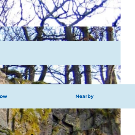
now
Nearby