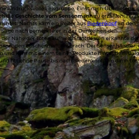
ine eindrucksvolle Felsgruppe. Einst nach Überlieferu
ich die
Geschichte vom Sensenmann
zu erzählen: 1771
ichtet. Nachts kam ein Reiter aus
Biedenkopf
an den
Sage nach bemerkte er in der Dunkelheit den
in der Nähe der Toten aufhielt. Stattdessen erkannte de
nn, den er scherzhaft ansprach. Der Sensenhändler, 
ihm und kam mit einem seiner Produkte hinter dem Gal
n und ritt ohne Pause bis nach Biedenkopf, um dann to