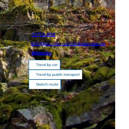
Contact
ngen
Naturdenkmal im Wald (Mythen-
 wurde
und Sagenweg)
57334
Bad Laasphe
02752-898
r
der
info@tourismus-badlaasphe.de
gen
Website
t vom
Travel by car
Travel by public transport
Sketch route