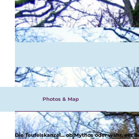
rgnügen
Photos & Map
Die Teufelskanzel... ob Mythos oder wahr, ein B