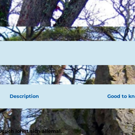
Description
Good to k
esuch lohnt sich allemal.