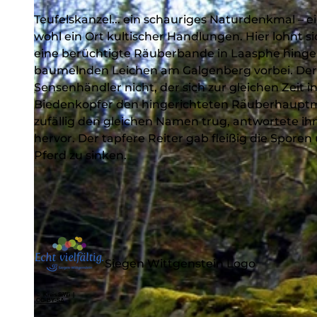
Teufelskanzel... ein schauriges Naturdenkmal – e
wohl ein Ort kultischer Handlungen. Hier lohnt s
eine berüchtigte Räuberbande in Laasphe hinger
baumelnden Leichen am Galgenberg vorbei. Der 
Sensenhändler nicht, der sich zur gleichen Zeit 
Biedenkopfer den hingerichteten Räuberhauptma
zufällig den gleichen Namen trug, antwortete 
hervor. Der tapfere Reiter gab fleißig die Spore
Pferd zu sinken.
Siegen Wittgenstein Logo
© Kreis SiWi |
CC-BY-SA