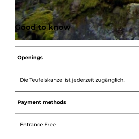
© Volker Walther |
CC-BY-SA
Good to know
© Volker Walther |
CC-BY-SA
Openings
Die Teufelskanzel ist jederzeit zugänglich.
Payment methods
Entrance Free