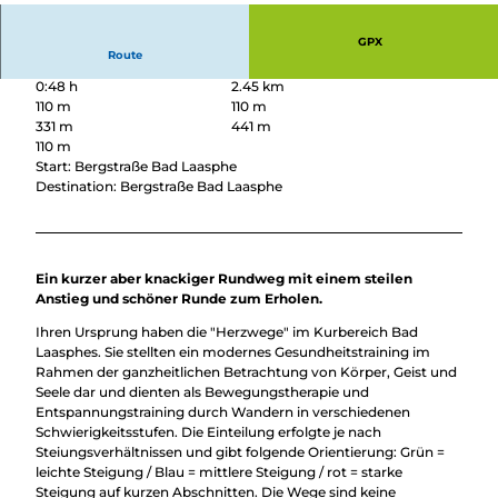
GPX
Route
0:48 h
2.45 km
110 m
110 m
331 m
441 m
110 m
Start: Bergstraße Bad Laasphe
Destination: Bergstraße Bad Laasphe
Ein kurzer aber knackiger Rundweg mit einem steilen
Anstieg und schöner Runde zum Erholen.
Ihren Ursprung haben die "Herzwege" im Kurbereich Bad
Laasphes. Sie stellten ein modernes Gesundheitstraining im
Rahmen der ganzheitlichen Betrachtung von Körper, Geist und
Seele dar und dienten als Bewegungstherapie und
Entspannungstraining durch Wandern in verschiedenen
Schwierigkeitsstufen. Die Einteilung erfolgte je nach
Steiungsverhältnissen und gibt folgende Orientierung: Grün =
leichte Steigung / Blau = mittlere Steigung / rot = starke
Steigung auf kurzen Abschnitten. Die Wege sind keine