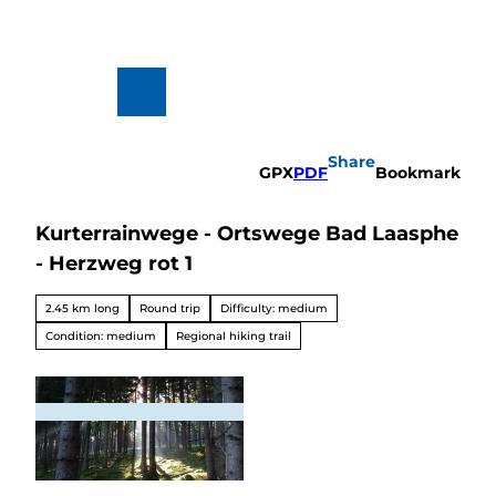
T
o
c
o
n
To
Search
t
map
e
n
Share
t
GPX
PDF
Bookmark
Kurterrainwege - Ortswege Bad Laasphe
Hiking
&
- Herzweg rot 1
Biking
All topics
2.45 km long
Round trip
Difficulty: medium
Winterve
rgnügen
Condition: medium
Regional hiking trail
© Petra Markus, TKS Bad Laasphe