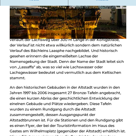
Fachwerkäusern, Kopfsteinpflaster und Altstadtbrunnen lädt
ein zum Bummeln, Betrachten und Wohlfühlen.
© Petra Markus
© Klaus Neuser
Die schöne Altstadt verzaubert zunächst mit ihren
Fachwerkhäusern, einer durchgehende Kopfsteinbepflasterung
und dem schönen Altstadtbrunnen. Es sollte aber auch nicht
versäumt werden den Blick auf den Boden zu richten. Seit 2011
verläuft der Lachsweg über 300 m Länge in der Königstraße,
© Petra Markus, Touristikverband Siegen-Wittgenstein e.V.
der Verlauf ist nicht etwa willkürlich sondern dem natürlichen
Verlauf des Bächleins Laasphe nachgebildet. Und historisch
gesehen erinnern die eingemeißelten Lachse der
Namensgebung der Stadt. Denn der Name der Stadt leitet sich
von „Lassaffa“ ab, was so viel wie Lachswasser oder
Lachsgewässer bedeutet und vermutlich aus dem Keltischen
stammt.
An den historischen Gebäuden in der Altstadt wurden in den
Jahren 1997 bis 2006 insgesamt 27 Bronze-Tafeln angebracht,
die einen kurzen Abriss der geschichtlichen Entwicklung der
einelnen Gebäude und Plätze wiedergeben. Diese Tafeln
wurden zu einem Rundgang durch die Altstadt
zusammengestellt, dessen Ausgangspunkt der
Altstadtbrunnen ist. Für die Stationen und den Rundgang gibt
es einen Flyer, der bei der Touristinformation im Haus des
Gastes am Wilhelmsplatz (gegenüber der Altstadt) erhältlich ist.