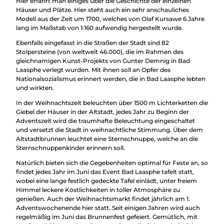
Hier erfährt man einiges über die Geschichte der einzelnen
Häuser und Plätze. Hier steht auch ein sehr anschauliches
Modell aus der Zeit um 1700, welches von Olaf Kursawe 6 Jahre
lang im Maßstab von 1:160 aufwendig hergestellt wurde.
Ebenfalls eingefasst in die Straßen der Stadt sind 82
Stolpersteine (von weltweit 46.000), die im Rahmen des
gleichnamigen Kunst-Projekts von Gunter Demnig in Bad
Laasphe verlegt wurden. Mit ihnen soll an Opfer des
Nationalsozialismus erinnert werden, die in Bad Laasphe lebten
und wirkten.
In der Weihnachtszeit beleuchten über 1500 m Lichterketten die
Giebel der Häuser in der Altstadt, jedes Jahr zu Beginn der
Adventszeit wird die traumhafte Beleuchtung eingeschaltet
und versetzt die Stadt in weihnachtliche Stimmung. Über dem
Altstadtbrunnen leuchtet eine Sternschnuppe, welche an die
Sternschnuppenkinder erinnern soll.
Natürlich bieten sich die Gegebenheiten optimal für Feste an, so
findet jedes Jahr im Juni das Event Bad Laasphe tafelt statt,
wobei eine lange festlich gedeckte Tafel einlädt, unter freiem
Himmel leckere Köstlichkeiten in toller Atmosphäre zu
genießen. Auch der Weihnachtsmarkt findet jährlich am 1.
Adventswochenende hier statt. Seit einigen Jahren wird auch
regelmäßig im Juni das Brunnenfest gefeiert. Gemütlich, mit