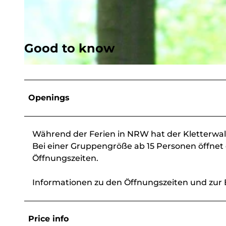
© Kletterwald Freudenberg |
CC-BY-SA
Good to know
© Kletterwald Freudenberg |
CC-BY-SA
Openings
Während der Ferien in NRW hat der Kletterwald 
Bei einer Gruppengröße ab 15 Personen öffnet
Öffnungszeiten.
Informationen zu den Öffnungszeiten und zur 
Price info