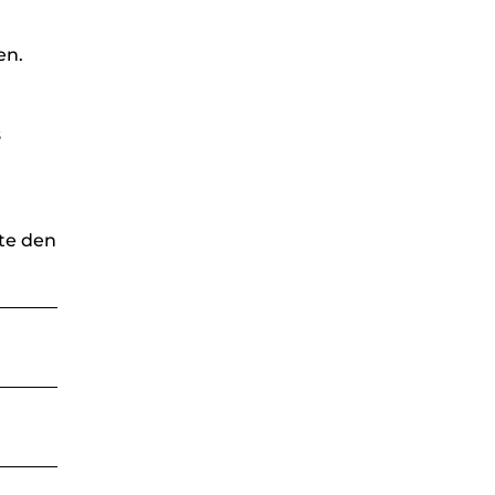
en.
s
te den