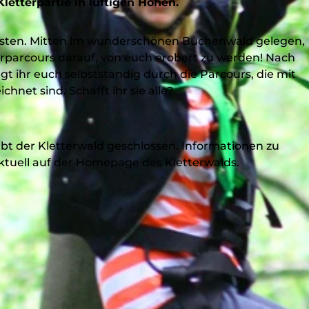
letterpartie in luftigen Höhen.
Kosten. Mitten im wunderschönen Buchenwald gelegen,
rparcours darauf, von euch erobert zu werden! Nach
 ihr euch selbstständig durch die Parcours, die mit
net sind. Schafft ihr sie alle?
ibt der Kletterwald geschlossen. Informationen zu
ktuell auf der Homepage des Kletterwalds.