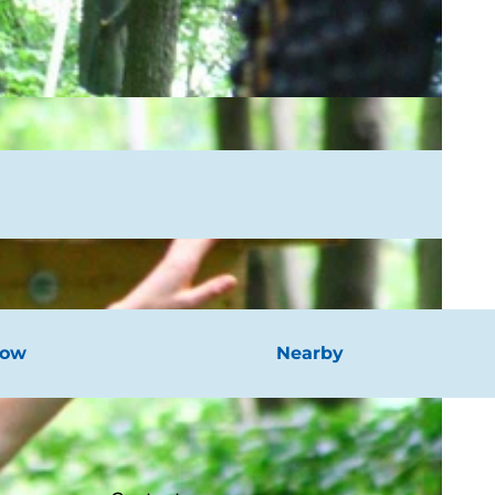
now
Nearby