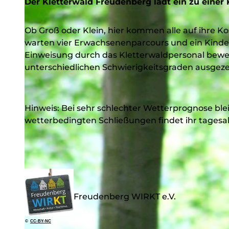
Der Kletterwald Freudenberg lädt ein zu einer K
Ob Groß oder Klein, hier kommen alle auf ihre 
warten vier Erwachsenenparcours und ein Kinde
Einweisung durch das Kletterwaldpersonal bewegt
unterschiedlichen Schwierigkeitsgraden ausgezeich
Hinweis: Bei sehr schlechter Wetterprognose ble
wetterbedingten Schließungen findet ihr tagesa
Freudenberg WIRKT e.V.
©
CC-BY-NC