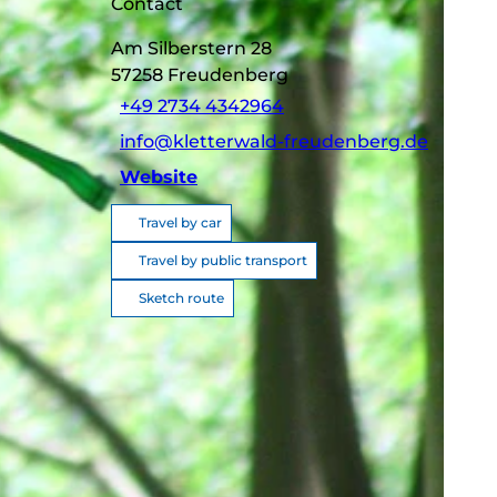
Contact
Am Silberstern 28
57258
Freudenberg
+49 2734 4342964
info@kletterwald-freudenberg.de
Website
Travel by car
Travel by public transport
Sketch route