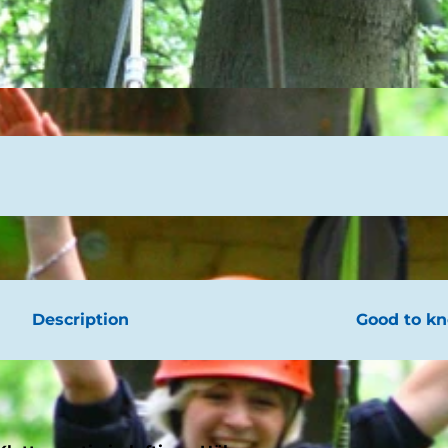
Description
Good to k