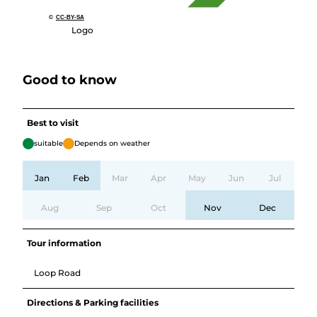
©
CC-BY-SA
Logo
Good to know
Best to visit
suitable
Depends on weather
Jan
Feb
Mar
Apr
May
Jun
Jul
Aug
Sep
Oct
Nov
Dec
Tour information
Loop Road
Directions & Parking facilities