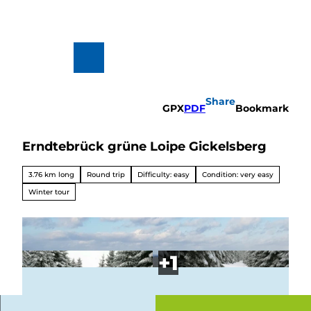
T
o
c
o
n
To
Search
t
map
e
n
Share
t
GPX
PDF
Bookmark
Erndtebrück grüne Loipe Gickelsberg
Hiking
&
Biking
3.76 km long
Round trip
Difficulty: easy
Condition: very easy
All topics
Winter tour
Winterve
rgnügen