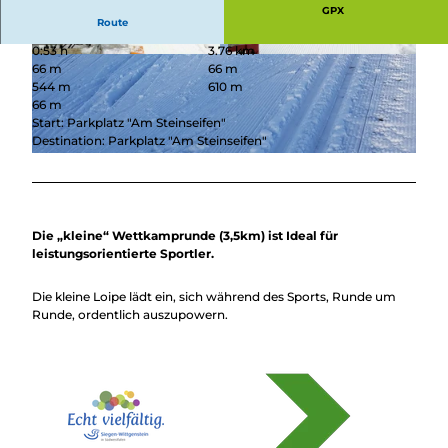
GPX
Route
0:53 h
3.76 km
© TuS Erndtebrück Skiabteilung / S. Becker , To
© TuS Erndtebrück Skiabteilung / S. Becker , To
66 m
66 m
uristikverband Siegen-Wittgenstein e.V. |
uristikverband Siegen-Wittgenstein e.V. |
CC-BY-SA
CC-BY-SA
544 m
610 m
66 m
Start: Parkplatz "Am Steinseifen"
Destination: Parkplatz "Am Steinseifen"
© TuS Erndtebrück Skiabteilung / S. Becker , Touristikverband Siegen-Wittgenstein e.V. |
CC-BY-SA
Die „kleine“ Wettkamprunde (3,5km) ist Ideal für
leistungsorientierte Sportler.
Die kleine Loipe lädt ein, sich während des Sports, Runde um
Runde, ordentlich auszupowern.