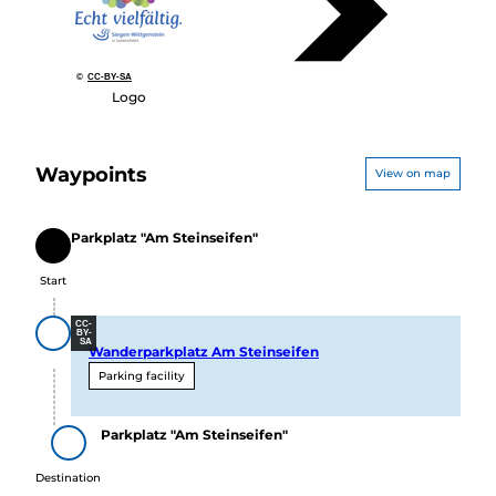
©
CC-BY-SA
Logo
Waypoints
View on map
Parkplatz "Am Steinseifen"
Start
Start
CC-
BY-
SA
Wanderparkplatz Am Steinseifen
Parking facility
Parkplatz "Am Steinseifen"
Destination
Destination