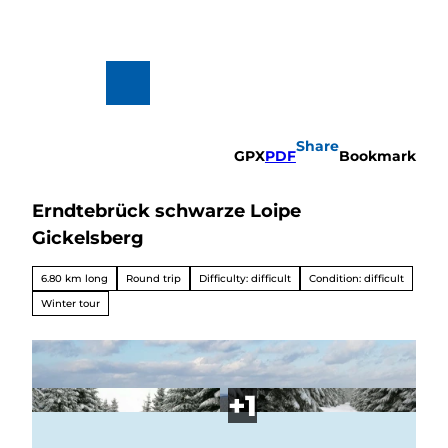
T
o
c
o
n
To
Search
t
map
e
n
Share
t
GPX
PDF
Bookmark
Erndtebrück schwarze Loipe
Hiking
&
Gickelsberg
Biking
All topics
6.80 km long
Round trip
Difficulty: difficult
Condition: difficult
Winterve
rgnügen
Winter tour