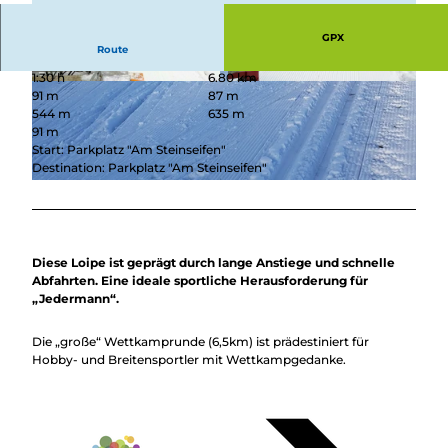
GPX
Route
1:30 h
6.80 km
© TuS Erndtebrück Skiabteilung / S. Becker , To
© TuS Erndtebrück Skiabteilung / S. Becker , To
91 m
87 m
uristikverband Siegen-Wittgenstein e.V. |
uristikverband Siegen-Wittgenstein e.V. |
CC-BY-SA
CC-BY-SA
544 m
635 m
91 m
Start: Parkplatz "Am Steinseifen"
Destination: Parkplatz "Am Steinseifen"
© TuS Erndtebrück Skiabteilung / S. Becker , Touristikverband Siegen-Wittgenstein e.V. |
CC-BY-SA
Diese Loipe ist geprägt durch lange Anstiege und schnelle
Abfahrten. Eine ideale sportliche Herausforderung für
„Jedermann“.
Die „große“ Wettkamprunde (6,5km) ist prädestiniert für
Hobby- und Breitensportler mit Wettkampgedanke.