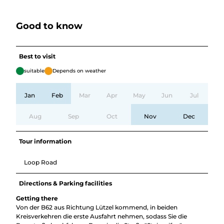
Good to know
Best to visit
suitable
Depends on weather
Jan
Feb
Mar
Apr
May
Jun
Jul
Aug
Sep
Oct
Nov
Dec
Tour information
Loop Road
Directions & Parking facilities
Getting there
Von der B62 aus Richtung Lützel kommend, in beiden
Kreisverkehren die erste Ausfahrt nehmen, sodass Sie die