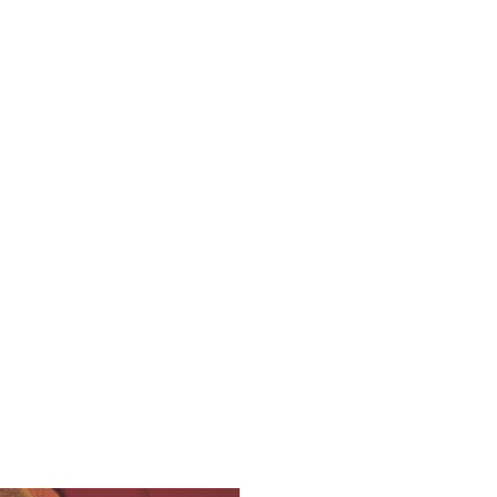
dern
ahren
ck
vergnüg
ugsziele
ck
adtouren