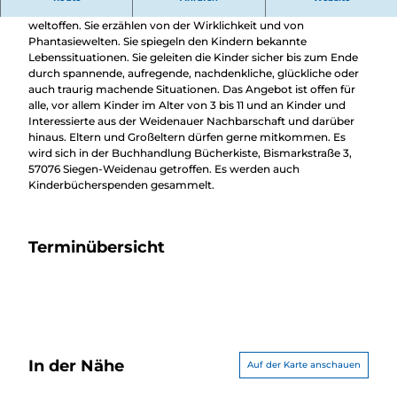
Überblick
Die Bücher, die wir vorgelesen werden, sind modern und
Camping &
weltoffen. Sie erzählen von der Wirklichkeit und von
Nachhaltig
Wohnmobil
Phantasiewelten. Sie spiegeln den Kindern bekannte
bei uns
Trekkingplätze
Lebenssituationen. Sie geleiten die Kinder sicher bis zum Ende
unterwegs
durch spannende, aufregende, nachdenkliche, glückliche oder
auch traurig machende Situationen. Das Angebot ist offen für
alle, vor allem Kinder im Alter von 3 bis 11 und an Kinder und
Interessierte aus der Weidenauer Nachbarschaft und darüber
hinaus. Eltern und Großeltern dürfen gerne mitkommen. Es
wird sich in der Buchhandlung Bücherkiste, Bismarkstraße 3,
57076 Siegen-Weidenau getroffen. Es werden auch
Kinderbücherspenden gesammelt.
Terminübersicht
In der Nähe
Auf der Karte anschauen