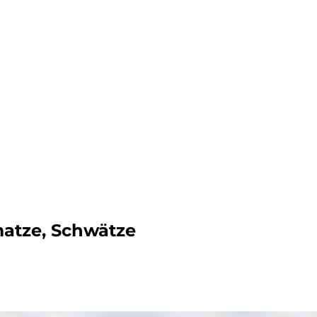
dern
atze, Schwätze
ahren
ck
vergnüg
ugsziele
ck
adtouren