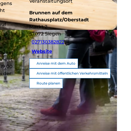
Veranstaltungsort
egens
ht
Brunnen auf dem
Rathausplatz/Oberstadt
auf
Markt 2
C-BY-SA
57072
Siegen
n Sie
027130382822
Website
fpunkt
endet
Anreise mit dem Auto
 19,00
i der
Anreise mit öffentlichen Verkehrsmitteln
Route planen