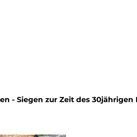
dern
n - Siegen zur Zeit des 30jährigen
ahren
ck
vergnüg
ugsziele
ck
adtouren