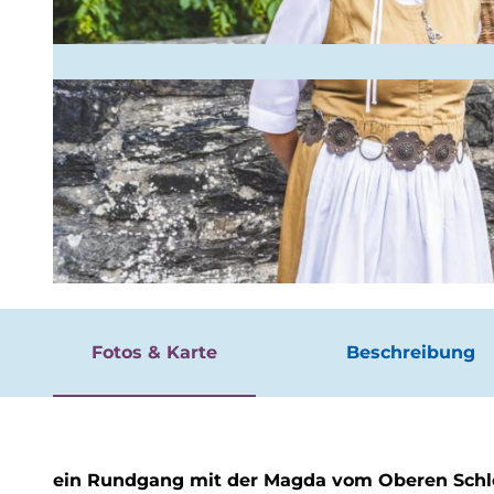
Vera
Veranst
Buchbar
Esse
&
Trin
Überbli
Regiona
Über
einkau
Überbli
Campin
Nach
Wohnm
© Samuel Schöllchen |
CC-BY-SA
bei 
Trekkin
unte
Fotos & Karte
Beschreibung
ein Rundgang mit der Magda vom Oberen Schl