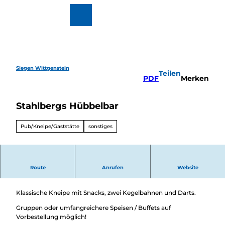
Z
u
Zur
Merkzettel
Suche
m
Karte
I
n
h
a
l
Siegen Wittgenstein
Teilen
t
Wandern
PDF
Merken
&
Radfahren
Stahlbergs Hübbelbar
Überblick
Wintervergnüg
Ausflugsziele
en
Pub/Kneipe/Gaststätte
sonstiges
Überblick
Motorradtouren
Veranstaltungen
Veranstaltungskalender
Buchbare Erlebnisse
Route
Anrufen
Website
Die klassische Kneipe in Hilchenbach-Müsen
Essen
&
Trinken
Klassische Kneipe mit Snacks, zwei Kegelbahnen und Darts.
Überblick
Gruppen oder umfangreichere Speisen / Buffets auf
Regional
Übernachten
Vorbestellung möglich!
einkaufen