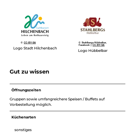
Überblick
Camping &
Nachhaltig
Wohnmobil
bei uns
Trekkingplätze
unterwegs
©
CC-BY-SA
© Stahlbergs Hübbelbar,
Facebook |
CC-BY-SA
Logo Stadt Hilchenbach
Logo Hübbelbar
Gut zu wissen
Öffnungszeiten
Gruppen sowie umfangreichere Speisen / Buffets auf
Vorbestellung möglich.
Küchenarten
sonstiges