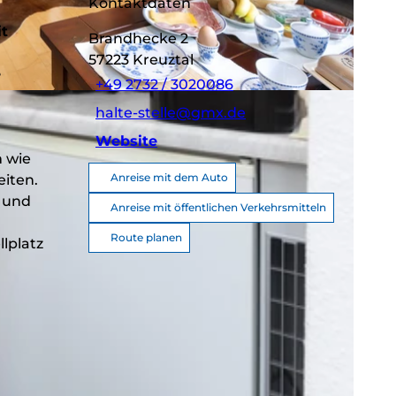
Kontaktdaten
it
Brandhecke 2
57223
Kreuztal
e
+49 2732 / 3020086
halte-stelle@gmx.de
Website
 wie
Anreise mit dem Auto
eiten.
e und
Anreise mit öffentlichen Verkehrsmitteln
Route planen
lplatz