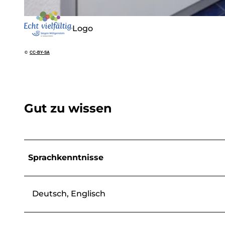
© Tobias Vollmer, Boardinghouse Haltestelle
Logo
©
CC-BY-SA
Gut zu wissen
Sprachkenntnisse
Deutsch, Englisch