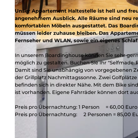
Unser Appartement Haltestelle ist hell und freu
angenehmem Ausblick. Alle Räume sind neu re
komfortablen Möbeln ausgestattet. Das Boardi
müssen leider zuhause bleiben. Das Apparteme
© Tobias Vollmer, Boardinghouse Haltestelle
Fernseher und WLAN, sowie ein eigenes Schla
In unserem Boardinghouse können Sie sehr ger
möglich zu gestalten. Buchen Sie Ihr "Selfmade-F
Damit sind Sie unabhängig von vorgegebenen Zei
der Grillplatz Nachmittagssonne. Zwei Golfplätze (
befinden sich in direkter Nähe. Mit dem Bike si
ist vorhanden. Eigene Fahrräder können dort au
Preis pro Übernachtung: 1 Person = 60,00 Euro
Preis pro Übernachtung:
2 Personen = 85,00 E