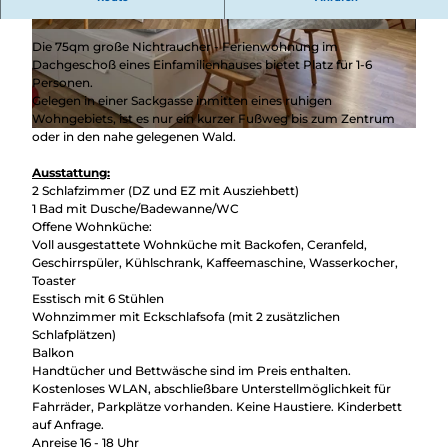
Überblick
Ferienwohnung mit Blick ins Lahntal!
Camping &
Nachhaltig
Wohnmobil
© Jutta Winterhoff, Jutta Winterhoff
© Jutta Winterhoff, Jutta Winterhoff
Die 75qm große Nichtraucher - Ferienwohnung im
bei uns
Trekkingplätze
Dachgeschoß eines Einfamilienhauses bietet Platz für 1-6
unterwegs
Personen.
Gelegen in einer Sackgasse inmitten eines ruhigen
Wohngebiets, ist es nur ein kurzer Fußweg bis zum Zentrum
oder in den nahe gelegenen Wald.
© Jutta Winterhoff, Jutta Winterhoff
Ausstattung:
2 Schlafzimmer (DZ und EZ mit Ausziehbett)
1 Bad mit Dusche/Badewanne/WC
Offene Wohnküche:
Voll ausgestattete Wohnküche mit Backofen, Ceranfeld,
Geschirrspüler, Kühlschrank, Kaffeemaschine, Wasserkocher,
Toaster
Esstisch mit 6 Stühlen
Wohnzimmer mit Eckschlafsofa (mit 2 zusätzlichen
Schlafplätzen)
Balkon
Handtücher und Bettwäsche sind im Preis enthalten.
Kostenloses WLAN, abschließbare Unterstellmöglichkeit für
Fahrräder, Parkplätze vorhanden. Keine Haustiere. Kinderbett
auf Anfrage.
Anreise 16 - 18 Uhr