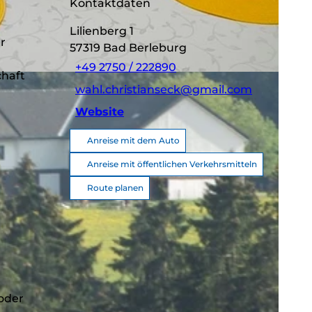
Kontaktdaten
Lilienberg 1
r
57319
Bad Berleburg
+49 2750 / 222890
chaft
wahl.christianseck@gmail.com
Website
Anreise mit dem Auto
Anreise mit öffentlichen Verkehrsmitteln
Route planen
oder