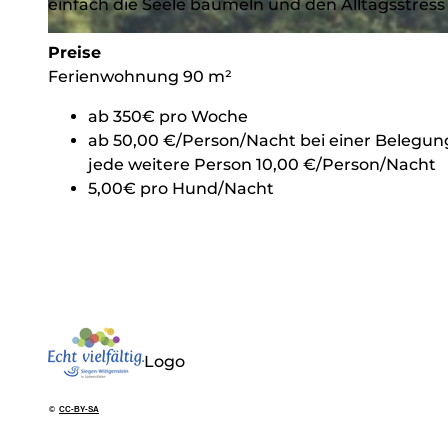
einfach die Seele baumeln und den Alltagsstress 
© Karl Wahl, Hof Lilienberg
Preise
Ferienwohnung 90 m²
ab 350€ pro Woche
ab 50,00 €/Person/Nacht bei einer Belegun
jede weitere Person 10,00 €/Person/Nacht
5,00€ pro Hund/Nacht
Logo
©
CC-BY-SA