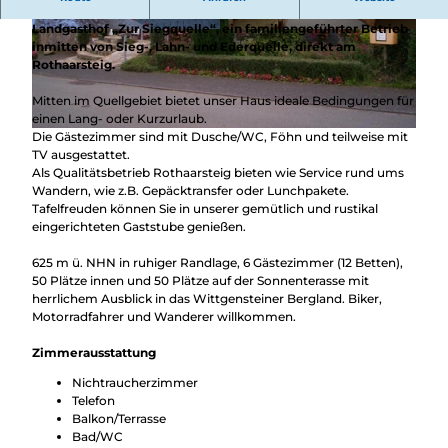
Überblick
Camping &
Landgasthof „Zur Siegquelle“, ein familiengeführter Betrieb
Nachhaltig
Wohnmobil
© P. Markus, Landgastahof Zur Siegquelle
© P. Markus, Landgasthof Zur Siegquelle
inmitten von Sieg-, Lahn- und Ederquelle, direkt am
bei uns
Trekkingplätze
Rothaarsteig.
unterwegs
Mitten im Quellgebiet bietet unser Haus ideale Bedingungen für
einen Lang- oder Kurzurlaub.
Die Gästezimmer sind mit Dusche/WC, Föhn und teilweise mit
© Landgasthof "Zur Siegquelle", Landgasthof "Zur Siegquelle"
TV ausgestattet.
Als Qualitätsbetrieb Rothaarsteig bieten wie Service rund ums
Wandern, wie z.B. Gepäcktransfer oder Lunchpakete.
Tafelfreuden können Sie in unserer gemütlich und rustikal
eingerichteten Gaststube genießen.
625 m ü. NHN in ruhiger Randlage, 6 Gästezimmer (12 Betten),
50 Plätze innen und 50 Plätze auf der Sonnenterasse mit
herrlichem Ausblick in das Wittgensteiner Bergland. Biker,
Motorradfahrer und Wanderer willkommen.
Zimmerausstattung
Nichtraucherzimmer
Telefon
Balkon/Terrasse
Bad/WC