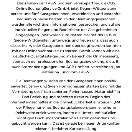
Dazu haben der TVSW und sein Servicepartner, die OBS
OnlineBuchungService GmbH, jetzt Siegen-Wittgenstein
bereist und fünf Gastgeber:innen unverbindlich und kostenfrei
bequem Zuhause beraten. In den Beratungsgesprächen
wurden alle wichtigen Informationen besprochen und auf die
individuellen Fragen und Bedürfnisse der Gastgeber:innen
eingegangen. „Wir waren zum dritten Mal mit der OBS in
Siegen-Wittgenstein unterwegs und freuen uns, dass auch
dieses Mal wieder Gastgeber:innen überzeugt werden konnten,
mit der Onlinebuchbarkeit zu starten. Damit können wir eine
deutliche Qualitätssteigerung im Bereich der Onlinepräsenz,
aber auch der professionellen Buchungsabwicklung, die z. B.
auch Stornobedingungen und AGB umfasst, verzeichnen“, so
Katharina Jung vom TVSW.
Die Beratungen wurden von den Gastgeber:innen positiv
bewertet. Jenny und Swen Homrighausen starten bald mit der
Vermietung des frisch sanierten Ferienhauses „Naturreich“ in
Bad Berleburg und möchten direkt zu Beginn des
Vermietergeschäftes in die Onlinebuchbarkeit einsteigen. „Mit
der Pflege nur eines Buchungskalenders kann eine hohe
Reichweite erzielt werden, indem die Unterkunft auf allen
wichtigen Buchungsportalen von Gästen gefunden und
gebucht werden kann. Das ist gerade bei neuen Unterkünften
relevant“, berichtet Katharina Jung.