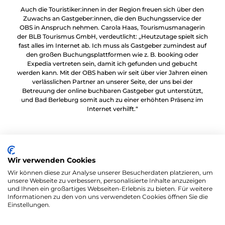
Auch die Touristiker:innen in der Region freuen sich über den
Zuwachs an Gastgeber:innen, die den Buchungsservice der
OBS in Anspruch nehmen. Carola Haas, Tourismusmanagerin
der BLB Tourismus GmbH, verdeutlicht: „Heutzutage spielt sich
fast alles im Internet ab. Ich muss als Gastgeber zumindest auf
den großen Buchungsplattformen wie z. B. booking oder
Expedia vertreten sein, damit ich gefunden und gebucht
werden kann. Mit der OBS haben wir seit über vier Jahren einen
verlässlichen Partner an unserer Seite, der uns bei der
Betreuung der online buchbaren Gastgeber gut unterstützt,
und Bad Berleburg somit auch zu einer erhöhten Präsenz im
Internet verhilft.“
Interessierten Gastgeber:innen steht Katharina Jung vom
TVSW, Telefon 0271 333-1017; E-Mail gastgeberservice@siegen-
wittgenstein.de, gerne zur Verfügung.
Wir verwenden Cookies
Wir können diese zur Analyse unserer Besucherdaten platzieren, um
unsere Webseite zu verbessern, personalisierte Inhalte anzuzeigen
und Ihnen ein großartiges Webseiten-Erlebnis zu bieten. Für weitere
Informationen zu den von uns verwendeten Cookies öffnen Sie die
Einstellungen.