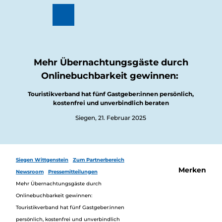
Z
u
Zur
Merkzettel
Suche
m
Karte
I
n
h
a
Mehr Übernachtungsgäste durch
l
Onlinebuchbarkeit gewinnen:
t
Wandern
&
Touristikverband hat fünf Gastgeber:innen persönlich,
Radfahren
kostenfrei und unverbindlich beraten
Überblick
Wintervergnüg
Siegen, 21. Februar 2025
Ausflugsziele
en
Überblick
Motorradtouren
Veranstaltungen
Veranstaltungskalender
Siegen Wittgenstein
Zum Partnerbereich
Buchbare Erlebnisse
Merken
Essen
Newsroom
Pressemitteilungen
&
Mehr Übernachtungsgäste durch
Trinken
Onlinebuchbarkeit gewinnen:
Überblick
Regional
Touristikverband hat fünf Gastgeber:innen
Übernachten
einkaufen
persönlich, kostenfrei und unverbindlich